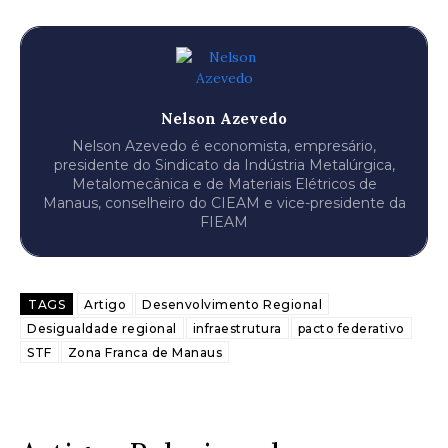
Nelson Azevedo
Nelson Azevedo é economista, empresário,
presidente do Sindicato da Indústria Metalúrgica,
Metalomecânica e de Materiais Elétricos de
Manaus, conselheiro do CIEAM e vice-presidente da
FIEAM
TAGS
Artigo
Desenvolvimento Regional
Desigualdade regional
infraestrutura
pacto federativo
STF
Zona Franca de Manaus