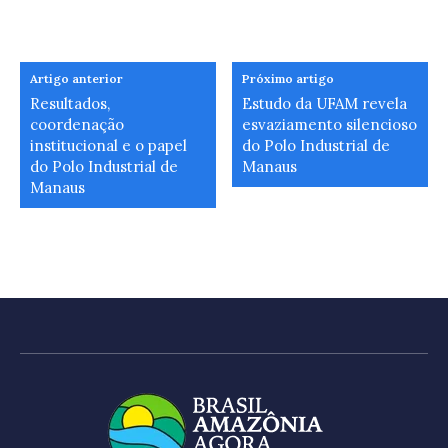
Artigo anterior
Próximo artigo
Resultados,
Estudo da UFAM revela
coordenação
esvaziamento silencioso
institucional e o papel
do Polo Industrial de
do Polo Industrial de
Manaus
Manaus