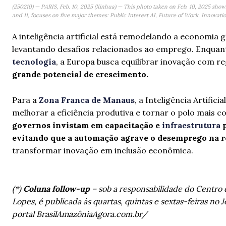
(250210) — PARIS, Feb. 10, 2025 (Xinhua) — This photo taken on Feb. 10, 2025 show
and 11, focuses on five major themes: Public Interest AI, Future of Work, Innovat
A inteligência artificial está remodelando a economia
levantando desafios relacionados ao emprego. Enquan
tecnologia
, a Europa busca equilibrar inovação com 
grande potencial de crescimento.
Para a
Zona Franca de Manaus
, a Inteligência Artifi
melhorar a eficiência produtiva e tornar o polo mais 
governos invistam em capacitação e
infraestrutura
evitando que a automação agrave o desemprego na r
transformar inovação em inclusão econômica.
(*)
Coluna follow-up
– sob a responsabilidade do Centro 
Lopes, é publicada às quartas, quintas e sextas-feiras n
portal BrasilAmazôniaAgora.com.br/