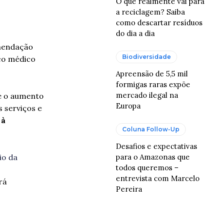
O que realmente vai para
a reciclagem? Saiba
como descartar resíduos
do dia a dia
omendação
Biodiversidade
co médico
Apreensão de 5,5 mil
formigas raras expõe
mercado ilegal na
 e o aumento
Europa
 serviços e
 à
Coluna Follow-Up
Desafios e expectativas
para o Amazonas que
io da
todos queremos –
entrevista com Marcelo
rá
Pereira