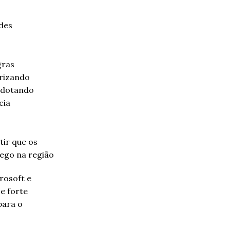
des
gras
orizando
adotando
cia
rosoft e
e forte
para o