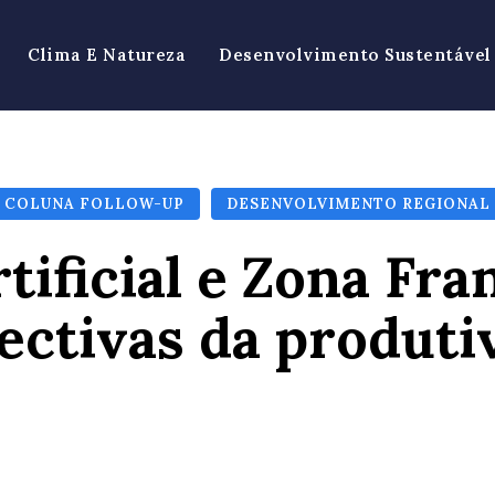
Clima E Natureza
Desenvolvimento Sustentável
COLUNA FOLLOW-UP
DESENVOLVIMENTO REGIONAL
rtificial e Zona Fr
ectivas da produti
Facebook
X
Pinterest
Wh