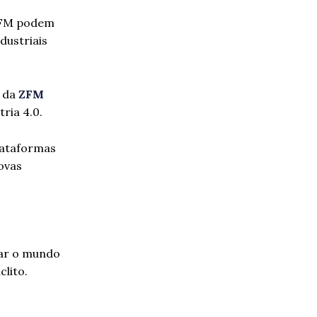
ZFM podem
dustriais
s da
ZFM
ria 4.0.
lataformas
ovas
zar o mundo
clito.