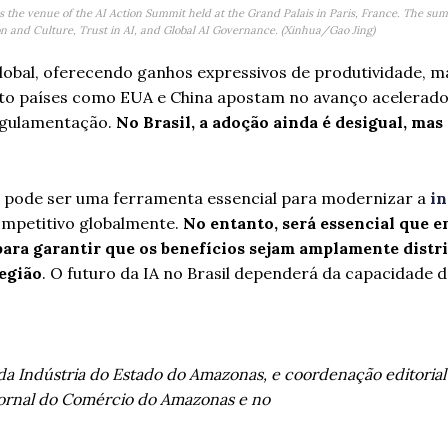
s the venue of the AI Action Summit held at the Grand Palais in Paris, France. The summ
ion and Culture, Trust in AI, and Global AI Governance. (Xinhua/Gao Jing)
 global, oferecendo ganhos expressivos de produtividade,
to países como EUA e China apostam no avanço acelerado
regulamentação.
No Brasil, a adoção ainda é desigual, mas
cial pode ser uma ferramenta essencial para modernizar a
in
competitivo globalmente.
No entanto, será essencial que e
para garantir que os benefícios sejam amplamente distri
egião
. O futuro da IA no Brasil dependerá da capacidade d
da Indústria do Estado do Amazonas, e coordenação editorial
o Jornal do Comércio do Amazonas e no