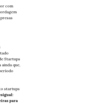
etor com
abordagem
mpresas
e
ntado
de Startups
a ainda que,
 período
to startups
sigual:
iras para