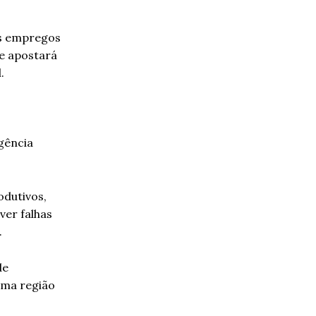
os empregos
se apostará
.
igência
odutivos,
ver falhas
.
de
uma região