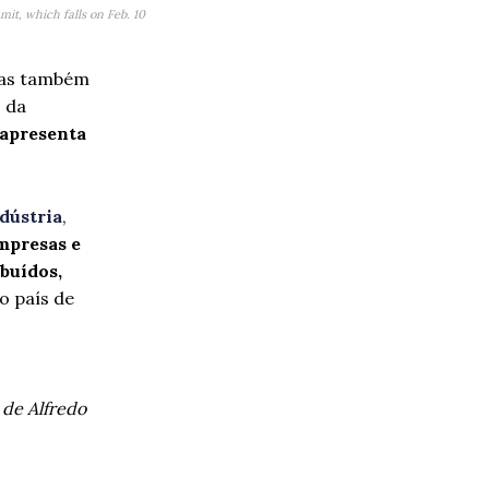
it, which falls on Feb. 10
 mas também
 da
 apresenta
dústria
,
mpresas e
buídos,
o país de
 de Alfredo