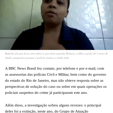
Rafaela diz que ficou sem saber o que dizer quando Rebeca, a filha caçula de 5 anos de
idade, perguntou porque a polícia matou o irmão dela
A BBC News Brasil fez contato, por telefone e por e-mail, com
as assessorias das polícias Civil e Militar, bem como do governo
do estado do Rio de Janeiro, mas não obteve resposta sobre as
perspectivas de solução do caso ou sobre em quais operações os
policiais suspeitos do crime já participaram este ano.
Além disso, a investigação sofreu alguns revezes: o principal
deles foi a extinção, neste ano, do Grupo de Atuação