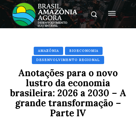
AMAZÔNIA
BIOECONOMIA
DESENVOLVIMENTO REGIONAL
Anotações para o novo
lustro da economia
brasileira: 2026 a 2030 – A
grande transformação –
Parte lV
Facebook
X
Pinterest
Whats