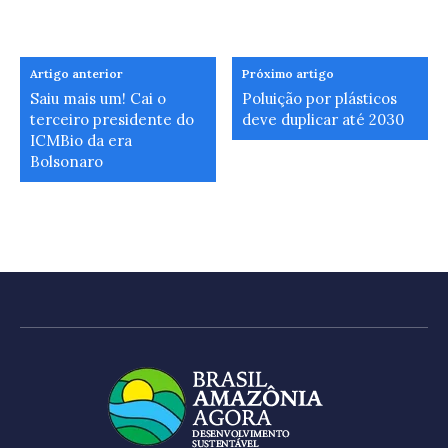
Artigo anterior
Próximo artigo
Saiu mais um! Cai o
Poluição por plásticos
terceiro presidente do
deve duplicar até 2030
ICMBio da era
Bolsonaro