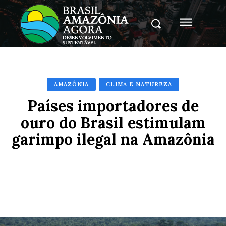
AMAZÔNIA
CLIMA E NATUREZA
Países importadores de
ouro do Brasil estimulam
garimpo ilegal na Amazônia
Facebook
X
Pinterest
Whats