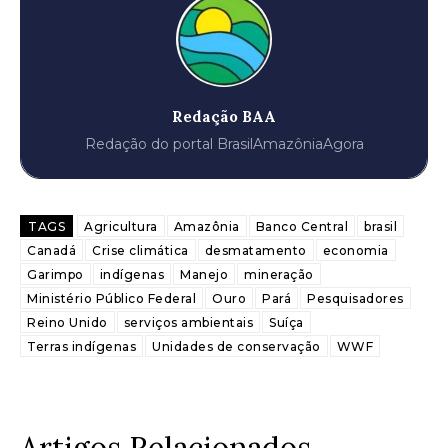
Redação BAA
Redação do portal BrasilAmazôniaAgora
TAGS
Agricultura
Amazônia
Banco Central
brasil
Canadá
Crise climática
desmatamento
economia
Garimpo
indígenas
Manejo
mineração
Ministério Público Federal
Ouro
Pará
Pesquisadores
Reino Unido
serviços ambientais
Suíça
Terras indígenas
Unidades de conservação
WWF