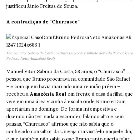
justificou Jânio Freitas de Souza.
A contradição de “Churrasco”
Manoel Vitor Sabino da Costa, o Churrasco com o bilhete deixado (Foto: Cícero
Pedrosa Neto/Amazônia Real)
Manoel Vitor Sabino da Costa, 58 anos, o “Churrasco”,
pessoa que Bruno procurava na comunidade São Rafael
– e com quem havia marcado uma reunião prévia –
recebeu a
Amazônia Real
em frente à casa da filha, que
vive em uma área vizinha à escola onde Bruno e Dom
aportaram no domingo. De forma intempestiva e
dizendo não ter nada a esconder, falando alto e sem
pausas, “Churrasco” afirmou que não sabia que o
conhecido consultor da Univaja iria visitá-lo naquele dia,
e que também não sabia o que Bruno tanto queria falar