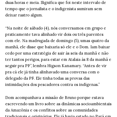
duas horas e meia. Significa que foi neste intervalo de
tempo que o jornalista e o indigenista sumiram sem
deixar rastro algum.
“Na noite de sábado (4), nós conversamos em grupo e
praticamente tava alinhado vir dois ou três parentes
com ele. Na madrugada de domingo (5), umas quatro da
manhã, ele disse que baixaria só ele e o Dom. Iam baixar
cedo por uma estratégia de sair às seis da manhã e não
ter tantos perigos, para estar em Atalaia às 8 da manhã e
seguir pra PF”, lembra Higson Kanamary. “Antes de vir
pra cá ele já tinha alinhavado uma conversa com o
delegado da PF. Ele tinha todas as provas das
intimidações dos pescadores contra os indígenas.”
Dom acompanhava a missão de Bruno porque estava
escrevendo um livro sobre as dinâmicas socioambientais
da Amazônia e os conflitos sobre as comunidades
tradicionais e originárias. Ele já havia estado no Pará em