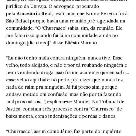
jurídico da Univaja. O advogado, procurado
pela
Amazônia Real
, reafirmou que Bruno Pereira foi à
São Rafael porque havia uma reunião pré-agendada na
comunidade. “O ‘Churrasco’ sabia, sim, da reunião. Ele
me falou isso quando fui lá na comunidade ainda no
domingo [dia cinco]”, disse Eliésio Marubo.
“Eu não tenho nada contra ninguém, nunca tive. Esse
velho, todo aleijado, e não é por tá roubando ninguém e
nem vendendo droga, isso foi um acidente que eu sofri…
esse velho aqui bate no peito, pra dizer que nunca fez
nada de ruim pra ninguém. Já fui preso sim, porque
andava metido em confusão, mas não por tá fazendo
mal pros outros…”, explicou-se Manoel. No Tribunal de
Justiça, constam três processo contra “Churrasco” de
baixa monta, como indenizações e perdas e danos.
“Churrasco”, assim como Jânio, faz parte do inquérito