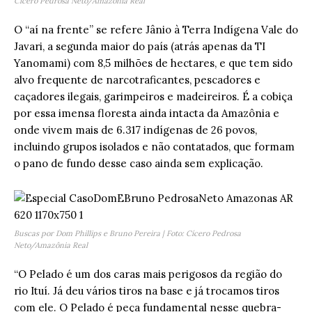
Cícero Pedrosa Neto/Amazônia Real
O “aí na frente” se refere Jânio à Terra Indígena Vale do
Javari, a segunda maior do país (atrás apenas da TI
Yanomami) com 8,5 milhões de hectares, e que tem sido
alvo frequente de narcotraficantes, pescadores e
caçadores ilegais, garimpeiros e madeireiros. É a cobiça
por essa imensa floresta ainda intacta da Amazônia e
onde vivem mais de 6.317 indígenas de 26 povos,
incluindo grupos isolados e não contatados, que formam
o pano de fundo desse caso ainda sem explicação.
Buscas por Dom Phillips e Bruno Pereira | Foto: Cícero Pedrosa
Neto/Amazônia Real
“O Pelado é um dos caras mais perigosos da região do
rio Ituí. Já deu vários tiros na base e já trocamos tiros
com ele. O Pelado é peça fundamental nesse quebra-