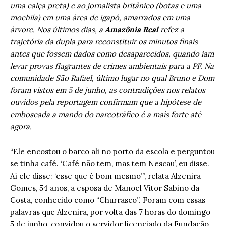
uma calça preta) e ao jornalista britânico (botas e uma
mochila) em uma área de igapó, amarrados em uma
árvore. Nos últimos dias, a
Amazônia Real
refez a
trajetória da dupla para reconstituir os minutos finais
antes que fossem dados como desaparecidos, quando iam
levar provas flagrantes de crimes ambientais para a PF. Na
comunidade São Rafael, último lugar no qual Bruno e Dom
foram vistos em 5 de junho, as contradições nos relatos
ouvidos pela reportagem confirmam que a hipótese de
emboscada a mando do narcotráfico é a mais forte até
agora.
“Ele encostou o barco ali no porto da escola e perguntou
se tinha café. ‘Café não tem, mas tem Nescau’, eu disse.
Aí ele disse: ‘esse que é bom mesmo’”, relata Alzenira
Gomes, 54 anos, a esposa de Manoel Vitor Sabino da
Costa, conhecido como “Churrasco”. Foram com essas
palavras que Alzenira, por volta das 7 horas do domingo
5 de junho, convidou o servidor licenciado da Fundação