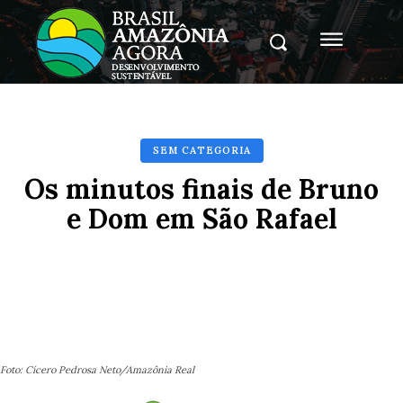
SEM CATEGORIA
Os minutos finais de Bruno
e Dom em São Rafael
Facebook
X
Pinterest
Whats
Foto: Cícero Pedrosa Neto/Amazônia Real