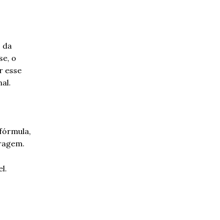
 da
se, o
r esse
al.
 fórmula,
iragem.