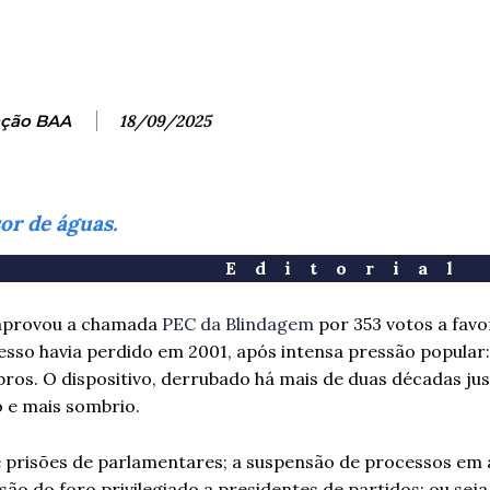
ção BAA
18/09/2025
or de águas.
Editorial
 aprovou a chamada
PEC da Blindagem
por 353 votos a favo
sso havia perdido em 2001, após intensa pressão popular:
ros. O dispositivo, derrubado há mais de duas décadas j
 e mais sombrio.
e prisões de parlamentares; a suspensão de processos e
ão do foro privilegiado a presidentes de partidos; ou sej