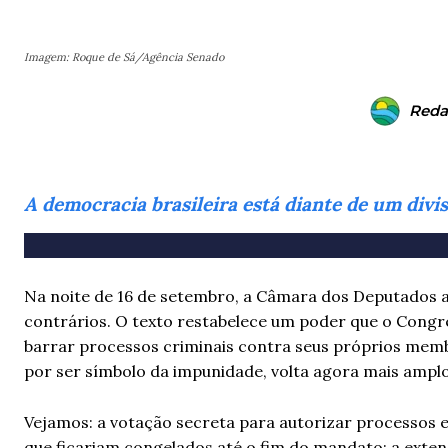
Imagem: Roque de Sá/Agência Senado
Reda
A democracia brasileira está diante de um divis
Na noite de 16 de setembro, a Câmara dos Deputados
contrários. O texto restabelece um poder que o Congre
barrar processos criminais contra seus próprios memb
por ser símbolo da impunidade, volta agora mais amplo
Vejamos: a votação secreta para autorizar processos 
que ficariam congelados até o fim do mandato; a extens