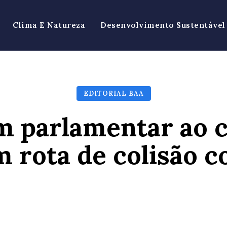
Clima E Natureza
Desenvolvimento Sustentável
EDITORIAL BAA
m parlamentar ao c
 rota de colisão c
Facebook
X
Pinterest
Wh