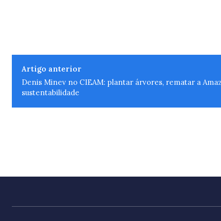
Artigo anterior
Denis Minev no CIEAM: plantar árvores, rematar a Amazô
sustentabilidade