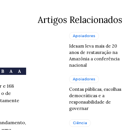
Artigos Relacionados
Apoiadores
Idesam leva mais de 20
anos de restauração na
Amazônia a conferência
nacional
 BAA
Apoiadores
r e 168
Contas públicas, escolhas
 o de
democráticas e a
ustamente
responsabilidade de
governar
m andamento,
Ciência
a, uma