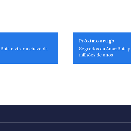
Próximo artigo
nia e virar a chave da
Segredos da Amazônia pr
milhões de anos