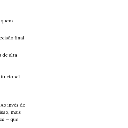
a quem
cisão final
 de alta
itucional.
 Ao invés de
isso, mais
es — que