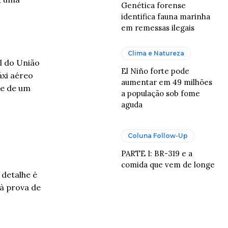
Genética forense
identifica fauna marinha
em remessas ilegais
Clima e Natureza
l do União
El Niño forte pode
áxi aéreo
aumentar em 49 milhões
te de um
a população sob fome
aguda
Coluna Follow-Up
PARTE I: BR-319 e a
comida que vem de longe
 detalhe é
à prova de