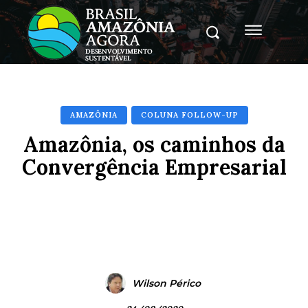
AMAZÔNIA
COLUNA FOLLOW-UP
Amazônia, os caminhos da
Convergência Empresarial
Facebook
X
Pinterest
Whats
Wilson Périco