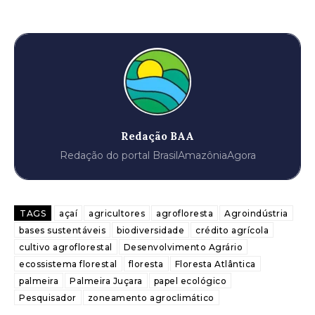
Redação BAA
Redação do portal BrasilAmazôniaAgora
TAGS
açaí
agricultores
agrofloresta
Agroindústria
bases sustentáveis
biodiversidade
crédito agrícola
cultivo agroflorestal
Desenvolvimento Agrário
ecossistema florestal
floresta
Floresta Atlântica
palmeira
Palmeira Juçara
papel ecológico
Pesquisador
zoneamento agroclimático