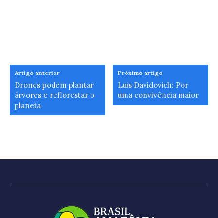
Artigo anterior
Próximo artigo
Drones podem plantar
Luis Davidovich: Por
árvores e reflorestar o
uma convivência maior
planeta