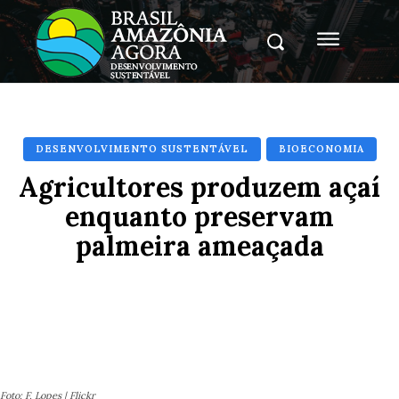
DESENVOLVIMENTO SUSTENTÁVEL
BIOECONOMIA
Agricultores produzem açaí
enquanto preservam
palmeira ameaçada
Facebook
X
Pinterest
Whats
Foto: F. Lopes | Flickr