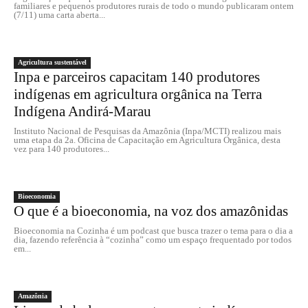
familiares e pequenos produtores rurais de todo o mundo publicaram ontem
(7/11) uma carta aberta...
Agricultura sustentável
Inpa e parceiros capacitam 140 produtores
indígenas em agricultura orgânica na Terra
Indígena Andirá-Marau
Instituto Nacional de Pesquisas da Amazônia (Inpa/MCTI) realizou mais
uma etapa da 2a. Oficina de Capacitação em Agricultura Orgânica, desta
vez para 140 produtores...
Bioeconomia
O que é a bioeconomia, na voz dos amazônidas
Bioeconomia na Cozinha é um podcast que busca trazer o tema para o dia a
dia, fazendo referência à “cozinha” como um espaço frequentado por todos
em...
Amazônia