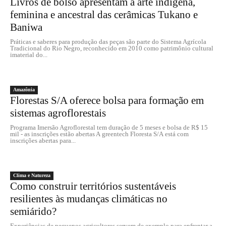
Livros de bolso apresentam a arte indígena,
feminina e ancestral das cerâmicas Tukano e
Baniwa
Práticas e saberes para produção das peças são parte do Sistema Agrícola
Tradicional do Rio Negro, reconhecido em 2010 como patrimônio cultural
imaterial do...
Amazônia
Florestas S/A oferece bolsa para formação em
sistemas agroflorestais
Programa Imersão Agroflorestal tem duração de 5 meses e bolsa de R$ 15
mil - as inscrições estão abertas A greentech Floresta S/A está com
inscrições abertas para...
Clima e Natureza
Como construir territórios sustentáveis
resilientes às mudanças climáticas no
semiárido?
Experiências de pequenos agricultores servem de exemplo para enfrentar a