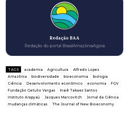
Redação BAA
Redação do portal BrasilAmazôniaAgora
TAGS
academia
Agricultura
Alfredo Lopes
Amazônia
biodiversidade
bioeconomia
biologia
Ciência
Desenvolvimento econômico
economia
FGV
Fundação Getulio Vargas
Inaiê Takaes Santos
Instituto Arapyaú
Jacques Marcovitch
Jornal da Ciência
mudanças climáticas
The Journal of New Bioeconomy