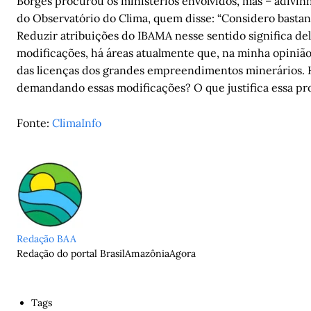
Borges procurou os ministérios envolvidos, mas – adivi
do Observatório do Clima, quem disse: “Considero bastan
Reduzir atribuições do IBAMA nesse sentido significa de
modificações, há áreas atualmente que, na minha opinião
das licenças dos grandes empreendimentos minerários. 
demandando essas modificações? O que justifica essa prop
Fonte:
ClimaInfo
Redação BAA
Redação do portal BrasilAmazôniaAgora
Tags