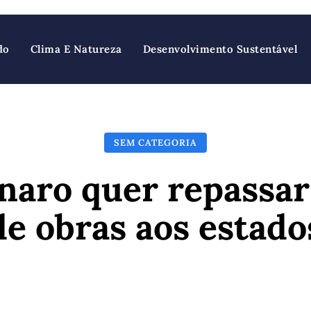
do
Clima E Natureza
Desenvolvimento Sustentável
SEM CATEGORIA
naro quer repassar
de obras aos estado
Facebook
X
Pinterest
Wh