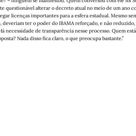
nhe? – ninguém se manifestou. Quem conversou com ele foi Su
te questionável alterar o decreto atual no meio de um ano c
legar licenças importantes para a esfera estadual. Mesmo se
, deveriam ter o poder do IBAMA reforçado, e não reduzido,
Há necessidade de transparência nesse processo. Quem está
osta? Nada disso fica claro, o que preocupa bastante.”