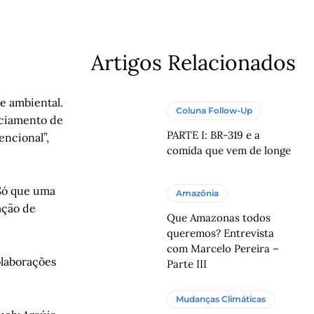
Artigos Relacionados
e ambiental.
Coluna Follow-Up
enciamento de
PARTE I: BR-319 e a
encional”,
comida que vem de longe
 Só que uma
Amazônia
ação de
Que Amazonas todos
queremos? Entrevista
com Marcelo Pereira –
olaborações
Parte III
Mudanças Climáticas