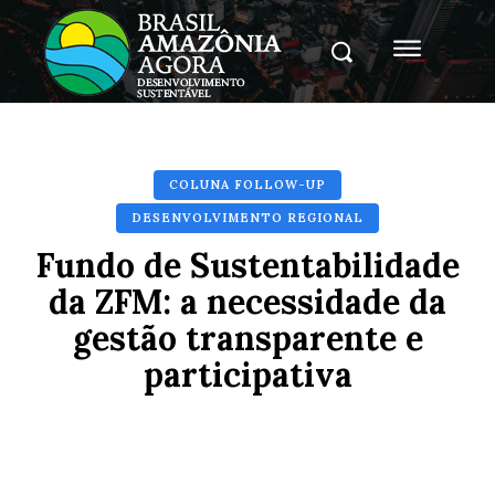
COLUNA FOLLOW-UP
DESENVOLVIMENTO REGIONAL
Fundo de Sustentabilidade
da ZFM: a necessidade da
gestão transparente e
participativa
Facebook
X
Pinterest
Whats