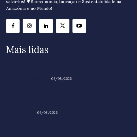
salvá-los! 🌳Bioeconomia, Inovação e Sustentabilidade na
Amazônia e no Mundo!
Mais lidas
Ventos fortes: saiba como se proteger em
casa, na rua e no trânsito
MUDANÇAS CLIMÁTICAS
06/08/2026
Agrotóxico mais usado no mundo, glifosato
afeta polinização ao mudar cérebro das
abelhas
SEM CATEGORIA
06/08/2026
Ciclone ameaça Sul e Sudeste com ventos
acima de 100 km/h