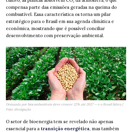
cultivo, as plantas absorvem CO₂ da atmosfera, o que
compensa parte das emissões geradas na queima do
combustível. Essa característica os torna um pilar
estratégico para o Brasil em sua agenda climática e
econômica, mostrando que é possível conciliar
desenvolvimento com preservação ambiental.
Demanda por biocombustíveis deve crescer 22% até 2027 — e o Brasil lidera |
Foto: divulgação
O setor de bioenergia tem se revelado não apenas
essencial para a
transição energética
, mas também