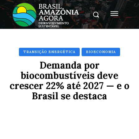
TRANSIÇÃO ENERGÉTICA
BIOECONOMIA
Demanda por
biocombustíveis deve
crescer 22% até 2027 — e o
Brasil se destaca
Facebook
X
Pinterest
Whats