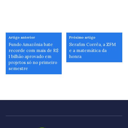
Artigo anterior
Próximo artigo
Fundo Amazônia bate
Serafim Corrêa, a ZFM
recorde com mais de R$
e a matemática da
1 bilhão aprovado em
honra
projetos só no primeiro
semestre