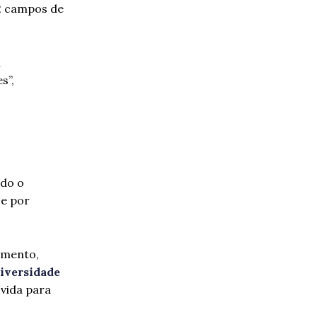
32 campos de
l
s”,
ado o
 e por
omento,
iversidade
vida para