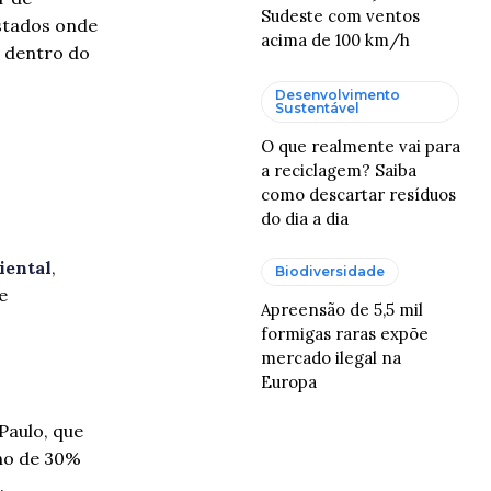
Sudeste com ventos
estados onde
acima de 100 km/h
s dentro do
Desenvolvimento
Sustentável
O que realmente vai para
a reciclagem? Saiba
como descartar resíduos
do dia a dia
iental
,
Biodiversidade
e
Apreensão de 5,5 mil
formigas raras expõe
mercado ilegal na
Europa
Paulo, que
rno de 30%
.