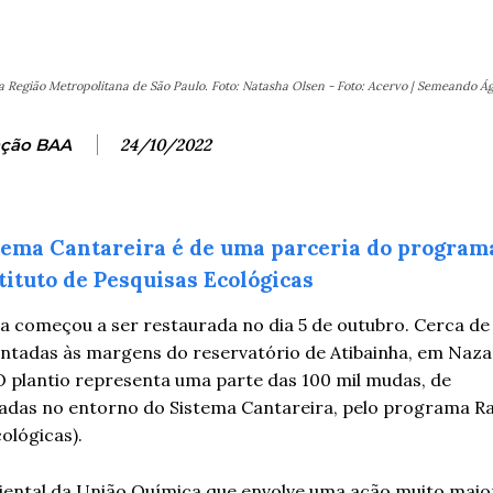
 Região Metropolitana de São Paulo. Foto: Natasha Olsen - Foto: Acervo | Semeando Á
ção BAA
24/10/2022
tema Cantareira é de uma parceria do program
ituto de Pesquisas Ecológicas
a começou a ser restaurada no dia 5 de outubro. Cerca de 
antadas às margens do reservatório de Atibainha, em Naza
 O plantio representa uma parte das 100 mil mudas, de
adas no entorno do Sistema Cantareira, pelo programa Ra
ológicas).
iental da União Química que envolve uma ação muito maio