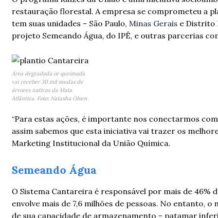
restauração florestal. A empresa se comprometeu a pl
tem suas unidades – São Paulo,
Minas Gerais
e Distrito
projeto Semeando Água, do IPÊ, e outras parcerias com
Área degradada or queimada
vai receber 30 mil mudas de
árvores nativas da Mata
Atlântica. Foto: Natasha Olsen
“Para estas ações, é importante nos conectarmos com 
assim sabemos que esta iniciativa vai trazer os melhore
Marketing Institucional da União Química.
Semeando Água
O Sistema Cantareira é responsável por mais de 46% d
envolve mais de 7,6 milhões de pessoas. No entanto, o
de sua capacidade de armazenamento – patamar inferior