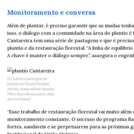
Monitoramento e conversa
Além de plantar, é preciso garantir que as mudas ten
isso, o diálogo com a comunidade na área do plantio é
Cantareira tem uma série de pastagens e que é preciso
plantio e da restauração florestal. “A linha de equilíbri
A chave é manter o diálogo sempre”, assegura o engenh
O CicloVivo participou do
plantio em Nazaré Paulista.
Na foto, nossa editora Natasha
Olsen fazendo sua parte. Foto:
Acervo Pessoal
“Esse trabalho de restauração florestal vai muito além
monitoramento constante. O sucesso do programa Raí
fortes, saudáveis e se perpetuarem para as próximas ge