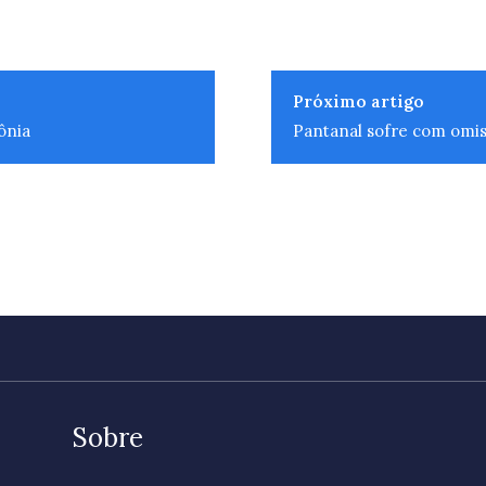
Próximo artigo
ônia
Pantanal sofre com omiss
Sobre