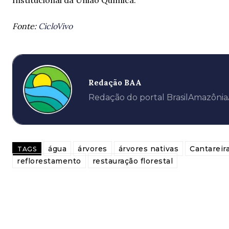
Institucional da União Química.
Fonte:
CicloVivo
Redação BAA
Redação do portal BrasilAmazôni
água
árvores
árvores nativas
Cantareir
TAGS
reflorestamento
restauração florestal