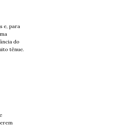
s e, para
ema
tância do
uito tênue.
e
verem