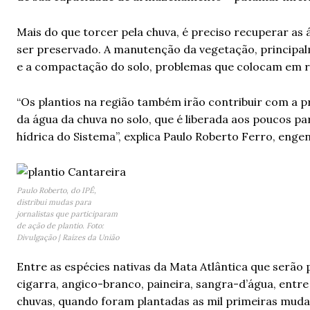
Mais do que torcer pela chuva, é preciso recuperar as 
ser preservado. A manutenção da vegetação, principalm
e a compactação do solo, problemas que colocam em r
“Os plantios na região também irão contribuir com a p
da água da chuva no solo, que é liberada aos poucos p
hídrica do Sistema”, explica Paulo Roberto Ferro, engenh
Paulo Roberto, do IPÊ,
distribui mudas para
jornalistas que participaram
de ação de plantio. Foto:
Divulgação | Raízes da União
Entre as espécies nativas da Mata Atlântica que serão p
cigarra, angico-branco, paineira, sangra-d’água, ent
chuvas, quando foram plantadas as mil primeiras muda