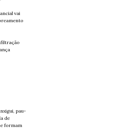
ancial vai
ssoreamento
filtração
rança
nxigui, pau-
da de
que formam