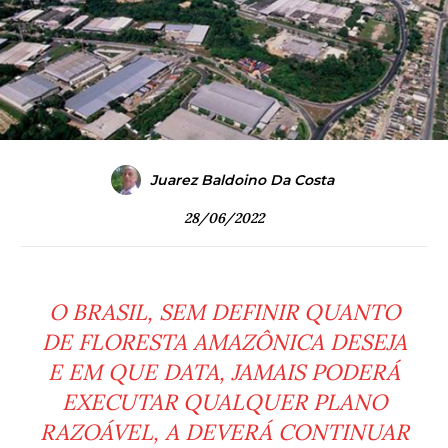
Juarez Baldoino Da Costa
28/06/2022
O BRASIL, SEM DEFINIR QUANTO
DE FLORESTA AMAZÔNICA DESEJA
E EM QUE DATA, JAMAIS PODERÁ
EXECUTAR QUALQUER PLANO
RAZOÁVEL, A DEVERÁ CONTINUAR