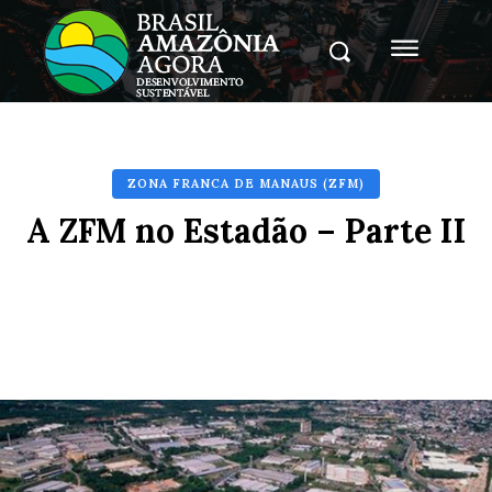
ZONA FRANCA DE MANAUS (ZFM)
A ZFM no Estadão – Parte II
Facebook
X
Pinterest
Whats