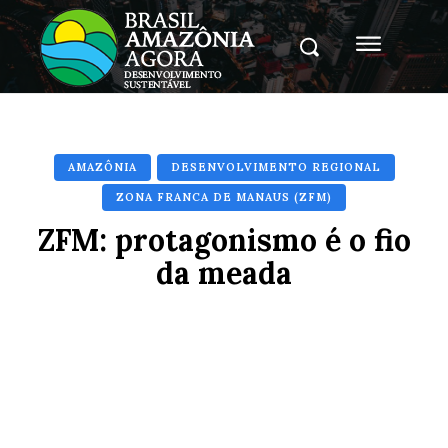
AMAZÔNIA
DESENVOLVIMENTO REGIONAL
ZONA FRANCA DE MANAUS (ZFM)
ZFM: protagonismo é o fio
da meada
Facebook
X
Pinterest
Whats