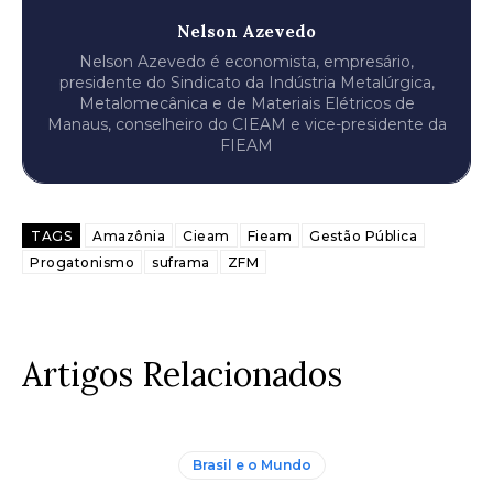
Nelson Azevedo
Nelson Azevedo é economista, empresário,
presidente do Sindicato da Indústria Metalúrgica,
Metalomecânica e de Materiais Elétricos de
Manaus, conselheiro do CIEAM e vice-presidente da
FIEAM
TAGS
Amazônia
Cieam
Fieam
Gestão Pública
Progatonismo
suframa
ZFM
Artigos Relacionados
Brasil e o Mundo