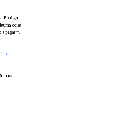
s. Eu digo
alguma coisa
o a pagar’”,
nhar
ão para