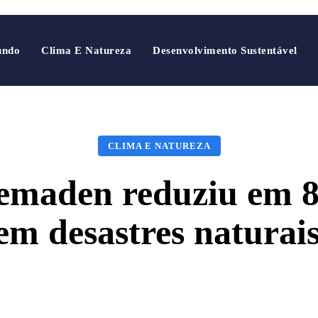
undo
Clima E Natureza
Desenvolvimento Sustentável
CLIMA E NATUREZA
Cemaden reduziu em 
em desastres naturais
Facebook
X
Pinterest
Wha