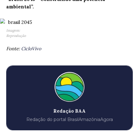
ambiental”.
Imagem:
Reprodução
Fonte:
CicloVivo
Redação BAA
Redação do portal BrasilAmazôniaAgora