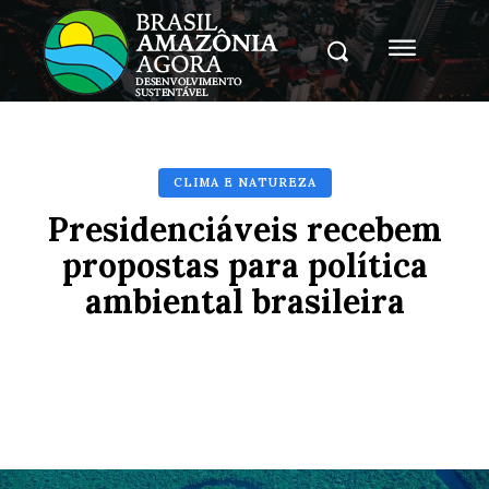
CLIMA E NATUREZA
Presidenciáveis recebem
propostas para política
ambiental brasileira
Facebook
X
Pinterest
Whats