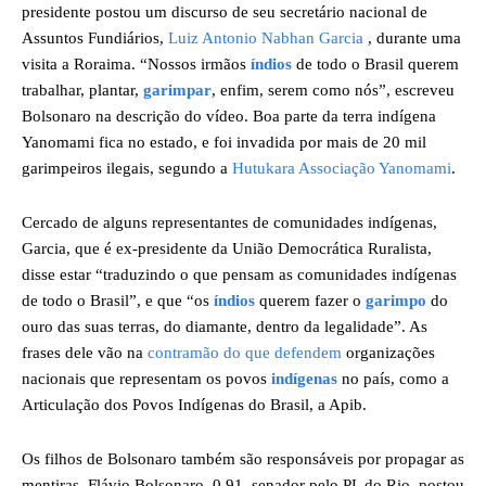
presidente postou um discurso de seu secretário nacional de
Assuntos Fundiários,
Luiz Antonio Nabhan Garcia
, durante uma
visita a Roraima. “Nossos irmãos
índios
de todo o Brasil querem
trabalhar, plantar,
garimpar
, enfim, serem como nós”, escreveu
Bolsonaro na descrição do vídeo. Boa parte da terra indígena
Yanomami fica no estado, e foi invadida por mais de 20 mil
garimpeiros ilegais, segundo a
Hutukara Associação Yanomami
.
Cercado de alguns representantes de comunidades indígenas,
Garcia, que é ex-presidente da União Democrática Ruralista,
disse estar “traduzindo o que pensam as comunidades indígenas
de todo o Brasil”, e que “os
índios
querem fazer o
garimpo
do
ouro das suas terras, do diamante, dentro da legalidade”. As
frases dele vão na
contramão do que defendem
organizações
nacionais que representam os povos
indígenas
no país, como a
Articulação dos Povos Indígenas do Brasil, a Apib.
Os filhos de Bolsonaro também são responsáveis por propagar as
mentiras. Flávio Bolsonaro, 0 91, senador pelo PL do Rio, postou