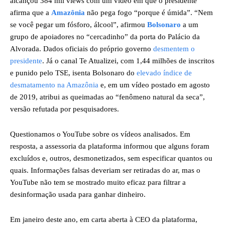
alcançou 384 mil views com um vídeo em que o presidente
afirma que a
Amazônia
não pega fogo “porque é úmida”. “Nem
se você pegar um fósforo, álcool”, afirmou
Bolsonaro
a um
grupo de apoiadores no “cercadinho” da porta do Palácio da
Alvorada. Dados oficiais do próprio governo
desmentem o
presidente
. Já o canal Te Atualizei, com 1,44 milhões de inscritos
e punido pelo TSE, isenta Bolsonaro do
elevado índice de
desmatamento na Amazônia
e, em um vídeo postado em agosto
de 2019, atribui as queimadas ao “fenômeno natural da seca”,
versão refutada por pesquisadores.
Questionamos o YouTube sobre os vídeos analisados. Em
resposta, a assessoria da plataforma informou que alguns foram
excluídos e, outros, desmonetizados, sem especificar quantos ou
quais. Informações falsas deveriam ser retiradas do ar, mas o
YouTube não tem se mostrado muito eficaz para filtrar a
desinformação usada para ganhar dinheiro.
Em janeiro deste ano, em carta aberta à CEO da plataforma,