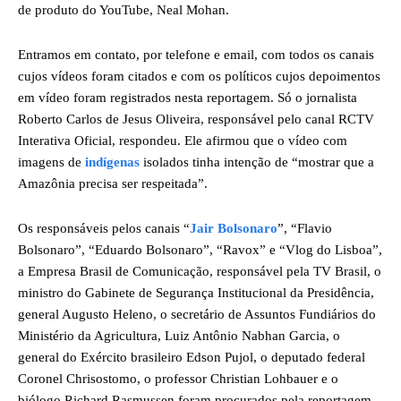
de produto do YouTube, Neal Mohan.
Entramos em contato, por telefone e email, com todos os canais
cujos vídeos foram citados e com os políticos cujos depoimentos
em vídeo foram registrados nesta reportagem. Só o jornalista
Roberto Carlos de Jesus Oliveira, responsável pelo canal RCTV
Interativa Oficial, respondeu. Ele afirmou que o vídeo com
imagens de
indígenas
isolados tinha intenção de “mostrar que a
Amazônia precisa ser respeitada”.
Os responsáveis pelos canais “
Jair Bolsonaro
”, “Flavio
Bolsonaro”, “Eduardo Bolsonaro”, “Ravox” e “Vlog do Lisboa”,
a Empresa Brasil de Comunicação, responsável pela TV Brasil, o
ministro do Gabinete de Segurança Institucional da Presidência,
general Augusto Heleno, o secretário de Assuntos Fundiários do
Ministério da Agricultura, Luiz Antônio Nabhan Garcia, o
general do Exército brasileiro Edson Pujol, o deputado federal
Coronel Chrisostomo, o professor Christian Lohbauer e o
biólogo Richard Rasmussen foram procurados pela reportagem