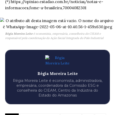
(*) https://opiniao.estadao.com.br/noticias/notas-e-
informacoes,fome-a-brasileira,70004082301
Régia Moreira Leite
é economista, empresária, conselheira do CIEAM e
responsável pela coordenação da Ação Social Integrada do Polo Industrial
Régia Moreira Leite
Régia Moreira Leite é economista, administradora,
empresária, coordenadora da Comissão ESG e
conselheira do CIEAM, Centro da Indústria do
Estado do Amazonas