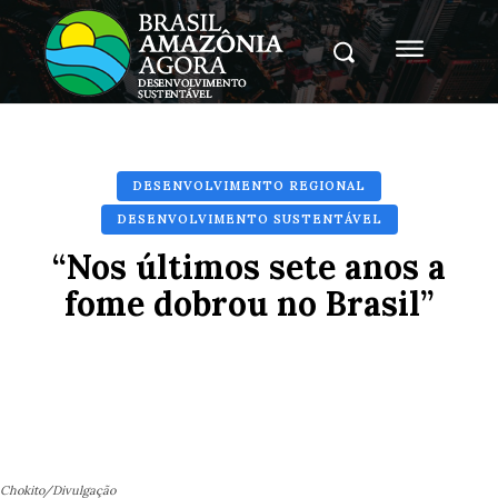
DESENVOLVIMENTO REGIONAL
DESENVOLVIMENTO SUSTENTÁVEL
“Nos últimos sete anos a
fome dobrou no Brasil”
Facebook
X
Pinterest
Whats
Chokito/Divulgação