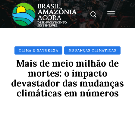
CLIMA E NATUREZA
MUDANÇAS CLIMÁTICAS
Mais de meio milhão de
mortes: o impacto
devastador das mudanças
climáticas em números
Facebook
X
Pinterest
Whats