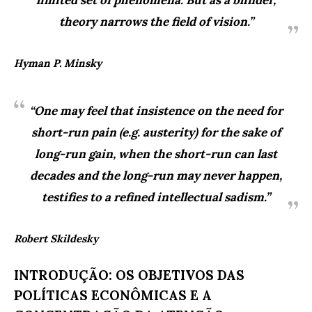
limited set of phenomena. But as a blinder,
theory narrows the field of vision.”
Hyman P. Minsky
“One may feel that insistence on the need for
short-run pain (e.g. austerity) for the sake of
long-run gain, when the short-run can last
decades and the long-run may never happen,
testifies to a refined intellectual sadism.”
Robert Skildesky
INTRODUÇÃO: OS OBJETIVOS DAS
POLÍTICAS ECONÔMICAS E A