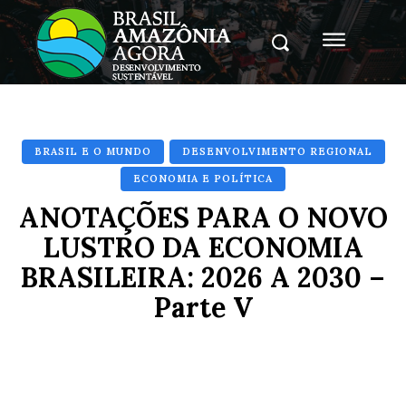
BRASIL E O MUNDO
DESENVOLVIMENTO REGIONAL
ECONOMIA E POLÍTICA
ANOTAÇÕES PARA O NOVO
LUSTRO DA ECONOMIA
BRASILEIRA: 2026 A 2030 –
Parte V
Facebook
X
Pinterest
Whats