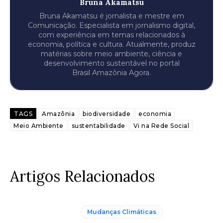
Bruna Akamatsu
Bruna Akamatsu é jornalista e mestre em
Comunicação. Especialista em jornalismo digital,
com experiência em temas relacionados à
economia, política e cultura. Atualmente, produz
matérias sobre meio ambiente, ciência e
desenvolvimento sustentável no portal
Brasil Amazônia Agora.
TAGS
Amazônia
biodiversidade
economia
Meio Ambiente
sustentabilidade
Vi na Rede Social
Artigos Relacionados
Mudanças Climáticas