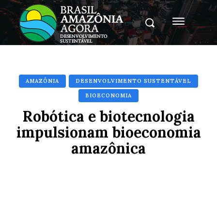
AMAZÔNIA
DESENVOLVIMENTO SUSTENTÁVEL
BIOECONOMIA
Robótica e biotecnologia
impulsionam bioeconomia
amazônica
Facebook
X
Pinterest
Whats