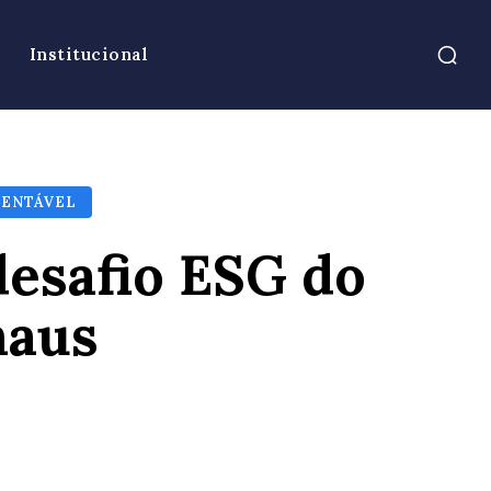
Institucional
TENTÁVEL
desafio ESG do
naus
atsApp