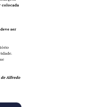
r colocada
 deve ser
tório
ridade.
sse
 de Alfredo