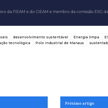
lheiro da FIEAM e do CIEAM e membro da comissão ESG d
seis
desenvolvimento sustentável
Energia limpa
E
ação tecnológica
Polo Industrial de Manaus
sustentab
Próximo artigo