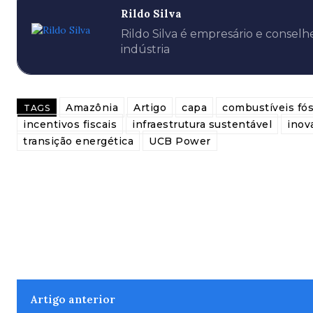
Rildo Silva
Rildo Silva é empresário e conse
indústria
Amazônia
Artigo
capa
combustíveis fós
TAGS
incentivos fiscais
infraestrutura sustentável
inov
transição energética
UCB Power
Artigo anterior