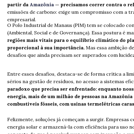
partir da
Amazônia
— precisamos correr contra o re
emissões de carbono: exige um compromisso com a tran
empresarial.
O Polo Industrial de Manaus (PIM) tem se colocado c
(Ambiental, Social e de Governança). Essa postura é mai
regiões mais vitais para o equilíbrio climático do p
proporcional à sua importância.
Mas essa ambição de 
desafios que ainda precisam ser superados com lucidez
Entre esses desafios, destaca-se de forma crítica a li
sérios na gestão de resíduos, no acesso a sistemas efi
paradoxo que precisa ser enfrentado: enquanto noss
energia, mais de um milhão de pessoas na Amazônia 
combustíveis fósseis, com usinas termelétricas caras
Felizmente, soluções já começam a surgir. Empresas 
energia solar e armazená-la com eficiência para uso n