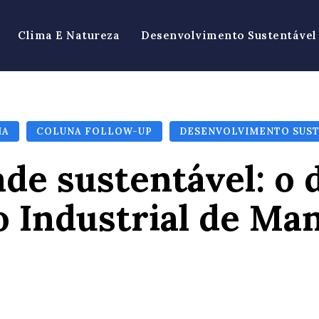
Clima E Natureza
Desenvolvimento Sustentável
IA
COLUNA FOLLOW-UP
DESENVOLVIMENTO SUS
de sustentável: o 
o Industrial de Ma
Facebook
X
Pinterest
Wh