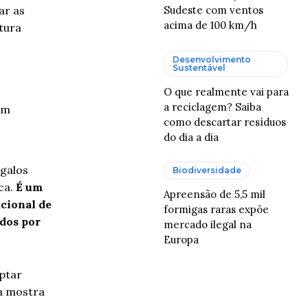
Sudeste com ventos
ar as
acima de 100 km/h
tura
Desenvolvimento
Sustentável
O que realmente vai para
a reciclagem? Saiba
em
como descartar resíduos
do dia a dia
rgalos
Biodiversidade
ca.
É um
Apreensão de 5,5 mil
cional de
formigas raras expõe
dos por
mercado ilegal na
Europa
ptar
ma mostra