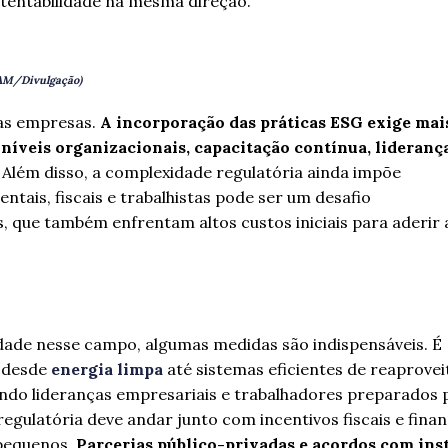
stentabilidade na mesma direção.
AM/Divulgação)
das empresas.
A incorporação das práticas ESG exige mai
íveis organizacionais, capacitação contínua, lideranç
.
Além disso, a complexidade regulatória ainda impõe
ais, fiscais e trabalhistas pode ser um desafio
, que também enfrentam altos custos iniciais para aderir 
dade nesse campo, algumas medidas são indispensáveis. É
 desde
energia limpa
até sistemas eficientes de reaprove
ndo lideranças empresariais e trabalhadores preparados 
egulatória deve andar junto com incentivos fiscais e fina
 pequenos.
Parcerias público-privadas e acordos com ins