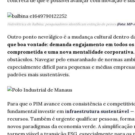
concreta de que é possível avançar com inovação e su
Hidrelétrica de Balbina: pesquisadores identificam extinção de peixes
(Foto: MP-
Outro ponto nevrálgico é a mudança cultural dentro 
que boa vontade: demanda engajamento em todos os n
comprometida e uma nova mentalidade corporativa
obstáculos. Navegar pelo emaranhado de normas ambient
especialmente difícil para pequenas e médias empresas
padrões mais sustentáveis.
Para que o PIM avance com consistência e competitivi
fundamental investir em
i
nfraestrutura sustentável
—
recursos. Também é urgente qualificar pessoas, forma
novos paradigmas da economia verde. A simplificação r
tornem viável a transição ESG, especialmente para os