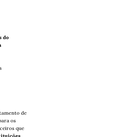
s do
a
a
itamento de
para os
nceiros que
tituições