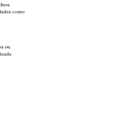
íduos
idades como
os ou
aixada