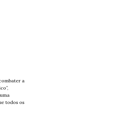
 combater a
co”,
r uma
ue todos os