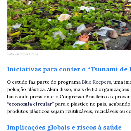
Foto: Gabriela Otero
Iniciativas para conter o “Tsunami de 
O estudo faz parte do programa
Blue Keepers
, uma in
poluição plástica. Além disso, mais de 60 organizações
buscando pressionar o Congresso Brasileiro a aprovar
“
economia circular
” para o plástico no país, acaband
produtos plásticos sejam reutilizáveis, recicláveis ou 
Implicações globais e riscos à saúde