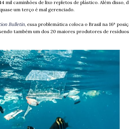
mil caminhões de lixo repletos de plástico. Além disso, d
 quase um terço é mal gerenciado.
ion Bulletin
, essa problemática coloca o Brasil na 16ª posi
 sendo também um dos 20 maiores produtores de resíduos 