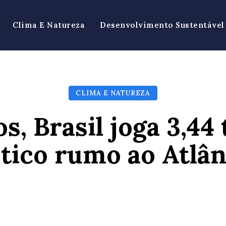
Clima E Natureza
Desenvolvimento Sustentável
CLIMA E NATUREZA
s, Brasil joga 3,44
stico rumo ao Atlân
Facebook
X
Pinterest
Wh