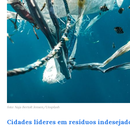
foto: Naja Bertolt Jensen/Unsplash
Cidades líderes em resíduos indesejad