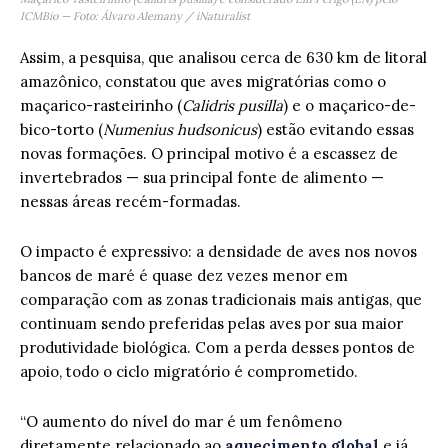
ICMBio — Foto: Álvaro Alemany / iNaturalist
Assim, a pesquisa, que analisou cerca de 630 km de litoral
amazônico, constatou que aves migratórias como o
maçarico-rasteirinho (
Calidris pusilla
) e o maçarico-de-
bico-torto (
Numenius hudsonicus
) estão evitando essas
novas formações. O principal motivo é a escassez de
invertebrados — sua principal fonte de alimento —
nessas áreas recém-formadas.
O impacto é expressivo: a densidade de aves nos novos
bancos de maré é quase dez vezes menor em
comparação com as zonas tradicionais mais antigas, que
continuam sendo preferidas pelas aves por sua maior
produtividade biológica. Com a perda desses pontos de
apoio, todo o ciclo migratório é comprometido.
“O aumento do nível do mar é um fenômeno
diretamente relacionado ao
aquecimento global
e já