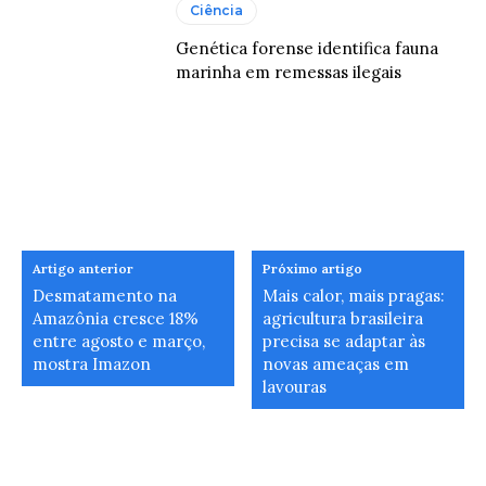
Ciência
Genética forense identifica fauna
marinha em remessas ilegais
Artigo anterior
Próximo artigo
Desmatamento na
Mais calor, mais pragas:
Amazônia cresce 18%
agricultura brasileira
entre agosto e março,
precisa se adaptar às
mostra Imazon
novas ameaças em
lavouras