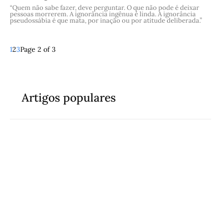
“Quem não sabe fazer, deve perguntar. O que não pode é deixar
pessoas morrerem. A ignorância ingênua é linda. A ignorância
pseudossábia é que mata, por inação ou por atitude deliberada.”
1
2
3
Page 2 of 3
Artigos populares