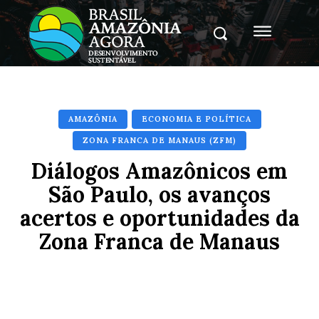
AMAZÔNIA
ECONOMIA E POLÍTICA
ZONA FRANCA DE MANAUS (ZFM)
Diálogos Amazônicos em
São Paulo, os avanços
acertos e oportunidades da
Zona Franca de Manaus
Facebook
X
Pinterest
Whats