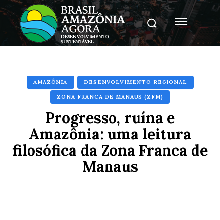
AMAZÔNIA
DESENVOLVIMENTO REGIONAL
ZONA FRANCA DE MANAUS (ZFM)
Progresso, ruína e
Amazônia: uma leitura
filosófica da Zona Franca de
Manaus
Facebook
X
Pinterest
Whats