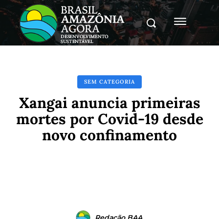
SEM CATEGORIA
Xangai anuncia primeiras
mortes por Covid-19 desde
novo confinamento
Facebook
X
Pinterest
Whats
Redação BAA