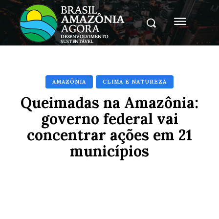
AMAZÔNIA
CLIMA E NATUREZA
Queimadas na Amazônia:
governo federal vai
concentrar ações em 21
municípios
Facebook
X
Pinterest
Whats