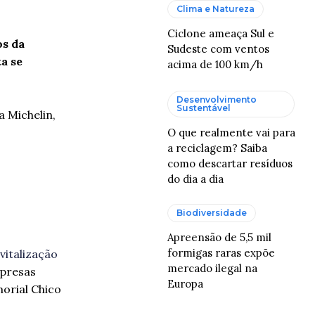
Clima e Natureza
Ciclone ameaça Sul e
os da
Sudeste com ventos
ta se
acima de 100 km/h
Desenvolvimento
Sustentável
 Michelin,
O que realmente vai para
a reciclagem? Saiba
como descartar resíduos
do dia a dia
Biodiversidade
Apreensão de 5,5 mil
formigas raras expõe
vitalização
mercado ilegal na
mpresas
Europa
orial Chico