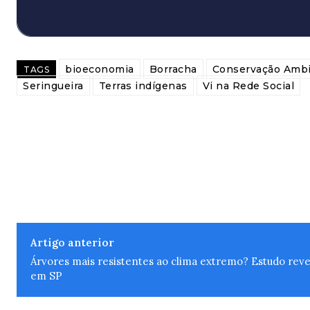
bioeconomia
Borracha
Conservação Ambi
TAGS
Seringueira
Terras indígenas
Vi na Rede Social
Artigo anterior
Árvores mais resistentes ao clima extremo? Estudo reve
em SP