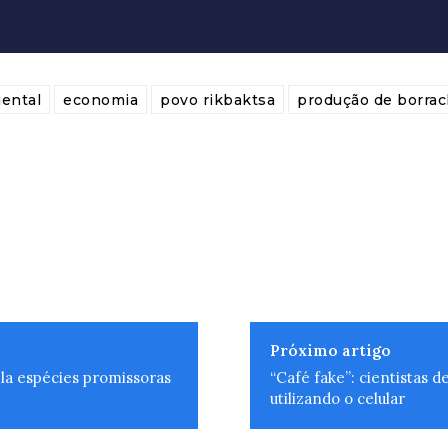
ental
economia
povo rikbaktsa
produção de borra
Próximo artigo
la espécies promissoras
“Café fake”: cientistas 
utilizando o celular