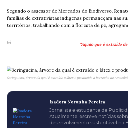
Segundo o assessor de Mercados do Biodiverso, Renato 
famílias de extrativistas indígenas permaneçam nas su
territórios, trabalhando com a floresta de pé, agregan
“Aquilo que é extraído de
Seringueira, árvore da qual é extraído o látex e produzida a borracha da Amazôni
Isadora Noronha Pereira
Jornalista e estudante de Publicid
Atualmente, escreve notícias sobr
desenvolvimento sustentável no B