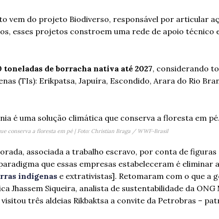
to vem do projeto Biodiverso, responsável por articular aç
tos, esses projetos constroem uma rede de apoio técnico 
 toneladas de borracha nativa até 2027
, considerando to
enas (TIs): Erikpatsa, Japuíra, Escondido, Arara do Rio Bra
ue conserva a floresta em pé | Foto: Christian Braga / WWF-Brasil
orada, associada a trabalho escravo, por conta de figura
 paradigma que essas empresas estabeleceram é eliminar a
rras indígenas
e extrativistas]. Retomaram com o que a 
plica Jhassem Siqueira, analista de sustentabilidade da ON
o visitou três aldeias Rikbaktsa a convite da Petrobras – p