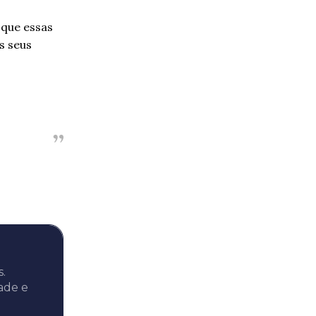
 que essas
s seus
s.
ade e