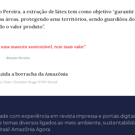
Pereira, a extração de látex tem como objetivo “garantir
as áreas, protegendo seus territórios, sendo guardiões do
do o valor produto”.
 uma maneira sustentável, tem mais valor”.
-Renato Pereira
a | Foto: Christian Braga WWF-Brazil
ade com experiência em revista impressa e portais digitai
e temas diversos ligados ao meio ambiente, sustentabilid
rasil Amazônia Agora.