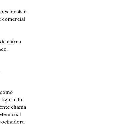
ões locais e
e comercial
da a área
nco,
s como
 figura do
gente chama
G Memorial
atrocinadora