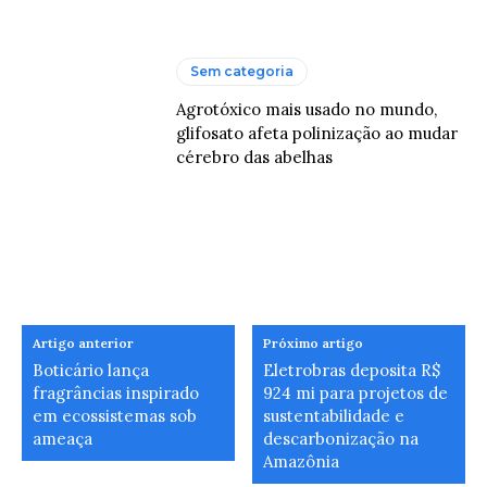
Sem categoria
Agrotóxico mais usado no mundo,
glifosato afeta polinização ao mudar
cérebro das abelhas
Artigo anterior
Próximo artigo
Boticário lança
Eletrobras deposita R$
fragrâncias inspirado
924 mi para projetos de
em ecossistemas sob
sustentabilidade e
ameaça
descarbonização na
Amazônia