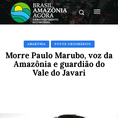
AMAZÔNIA
POVOS ORIGINÁRIOS
Morre Paulo Marubo, voz da
Amazônia e guardião do
Vale do Javari
Facebook
X
Pinterest
Whats