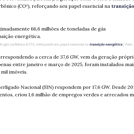
bônico (CO²), reforçando seu papel essencial na
transiçã
e gás carbônico (CO²), reforçando seu papel essencial na
transição energética
| Foto:
 correspondendo a cerca de 37,6 GW, vem da geração própr
Apenas entre janeiro e março de 2025, foram instalados mai
mil imóveis.
terligado Nacional (SIN) respondem por 17,6 GW. Desde 201
mentos, criou 1,6 milhão de empregos verdes e arrecadou m