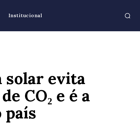
Institucional
solar evita
de CO₂ e é a
 país