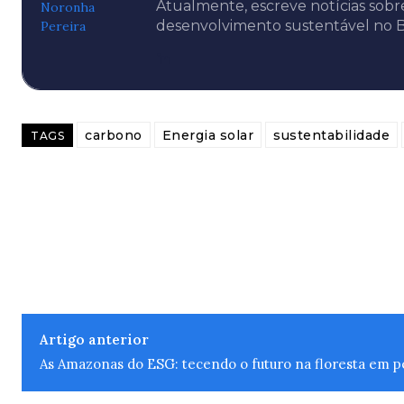
Atualmente, escreve notícias sobr
desenvolvimento sustentável no B
carbono
Energia solar
sustentabilidade
TAGS
Artigo anterior
As Amazonas do ESG: tecendo o futuro na floresta em p