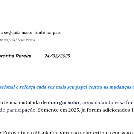
Facebook
X
Pinterest
Wh
 no país | Foto: iStock
ronha Pereira
24/03/2025
nacional e reforça cada vez mais seu papel contra as mudanças 
potência instalada de
energia solar
,
consolidando essa fo
de participação.
Somente em 2025, já foram adicionados 
 Fotovoltaica (Absolar), a geração solar evitou a emissão 