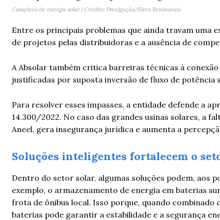
Complexo de energia solar | Crédito: Divulgação/Elera Renováveis
Entre os principais problemas que ainda travam uma e
de projetos pelas distribuidoras e a ausência de com
A Absolar também critica barreiras técnicas à conexã
justificadas por suposta inversão de fluxo de potênci
Para resolver esses impasses, a entidade defende a ap
14.300/2022. No caso das grandes usinas solares, a fa
Aneel, gera insegurança jurídica e aumenta a percepção
Soluções inteligentes fortalecem o set
Dentro do setor solar, algumas soluções podem, aos po
exemplo, o armazenamento de energia em baterias surge
frota de ônibus local. Isso porque, quando combinado 
baterias pode garantir a estabilidade e a segurança en