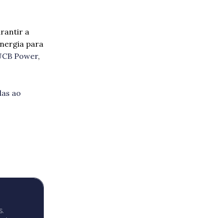
rantir a
energia para
UCB Power
,
das ao
s.