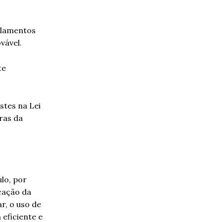
elamentos
vável.
te
stes na Lei
ras da
lo, por
cação da
r, o uso de
 eficiente e