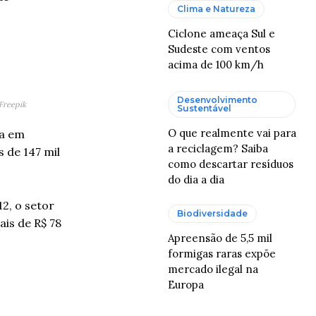
Clima e Natureza
o
Ciclone ameaça Sul e
Sudeste com ventos
acima de 100 km/h
Desenvolvimento
 Freepik
Sustentável
O que realmente vai para
ia em
a reciclagem? Saiba
s de 147 mil
como descartar resíduos
do dia a dia
2, o setor
Biodiversidade
ais de R$ 78
Apreensão de 5,5 mil
formigas raras expõe
mercado ilegal na
Europa