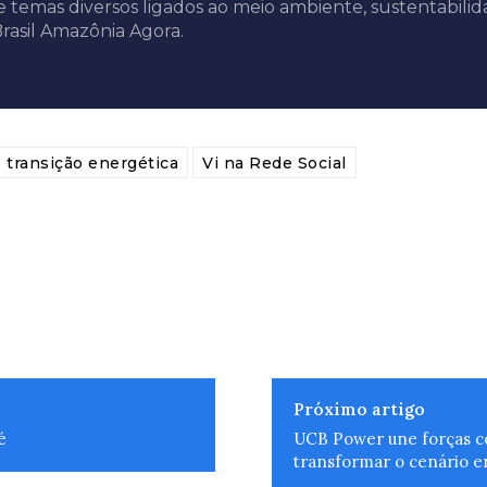
e temas diversos ligados ao meio ambiente, sustentabilid
rasil Amazônia Agora.
transição energética
Vi na Rede Social
Próximo artigo
é
UCB Power une forças co
transformar o cenário en