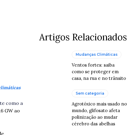
atsApp
Artigos Relacionados
Mudanças Climáticas
Ventos fortes: saiba
como se proteger em
casa, na rua e no trânsito
climáticas
Sem categoria
nte como a
Agrotóxico mais usado no
mundo, glifosato afeta
1,6 GW ao
polinização ao mudar
cérebro das abelhas
de