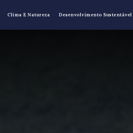
Clima E Natureza
Desenvolvimento Sustentável