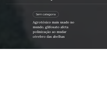
Sem categoria
Agrotóxico mais usado no
mundo, glifosato afeta
polinização ao mudar
cérebro das abelhas