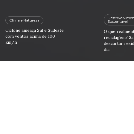
Desenvolvimen
Clima e Natureza
Sustentável
Ciclone ameaça Sul e Sudeste
O que realment
com ventos acima de 100
reciclagem? Sa
km/h
descartar resíd
dia