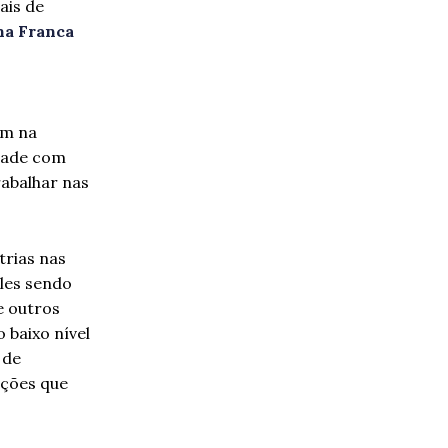
ais de
na Franca
am na
dade com
abalhar nas
trias nas
eles sendo
e outros
 baixo nível
 de
ações que