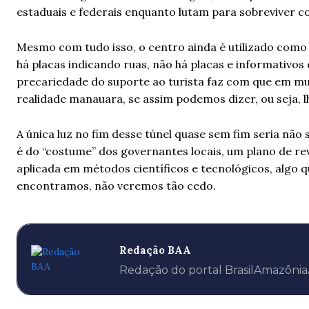
estaduais e federais enquanto lutam para sobreviver c
Mesmo com tudo isso, o centro ainda é utilizado como “
há placas indicando ruas, não há placas e informativos 
precariedade do suporte ao turista faz com que em mui
realidade manauara, se assim podemos dizer, ou seja, l
A única luz no fim desse túnel quase sem fim seria nã
é do “costume” dos governantes locais, um plano de rev
aplicada em métodos científicos e tecnológicos, algo q
encontramos, não veremos tão cedo.
Redação BAA
Redação do portal BrasilAmazôni