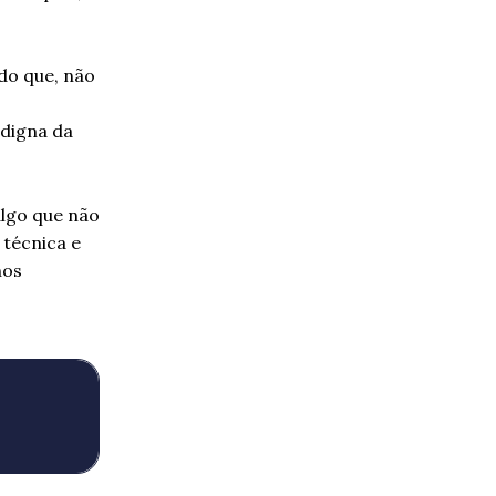
ndo que, não
edigna da
algo que não
 técnica e
nos