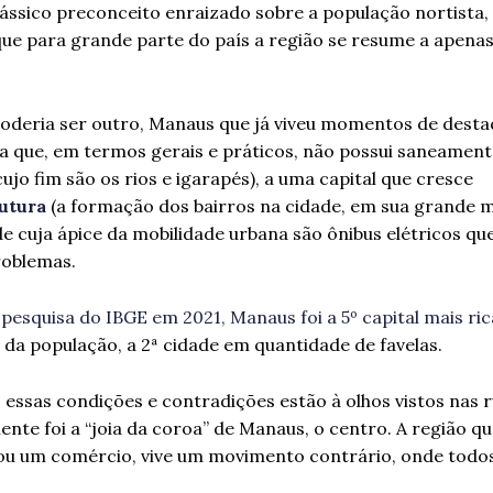
ássico preconceito enraizado sobre a população nortista, 
ue para grande parte do país a região se resume a apenas 
poderia ser outro, Manaus que já viveu momentos de dest
ira que, em termos gerais e práticos, não possui saneament
o fim são os rios e igarapés), a uma capital que cresce
rutura
(a formação dos bairros na cidade, em sua grande m
e cuja ápice da mobilidade urbana são ônibus elétricos q
roblemas.
pesquisa do IBGE em 2021, Manaus foi a 5º capital mais rica
 da população, a 2ª cidade em quantidade de favelas.
essas condições e contradições estão à olhos vistos nas r
nte foi a “joia da coroa” de Manaus, o centro. A região qu
 ou um comércio, vive um movimento contrário, onde todos