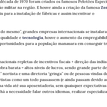
a década de 1970 foram criados os famosos Pelotões Especi
ão militar na região. E houve ainda a criação da famosa
Zo
is para a instalação de fábricas e assim incentivar o
s do mesmo”, grandes empresas internacionais se instalar
 qualidade e
tecnologia
, houve o aumento da empregabili
oportunidades para a população manauara em conseguir tr
ionais repletas de incentivos fiscais + direção das indús
bra barata = altos níveis de lucros, sendo grande parte d
” nortista e uma diretoria “gringa” ou de pessoas vindas d
istas como um todo passassem (e ainda passam devido ao
a vida até sua aposentadoria, sem quaisquer expectativas
há a necessidade falar outros idiomas, realizar especializ