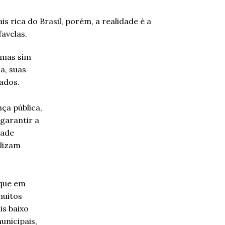
 mas sim
a, suas
ados.
ça pública,
 garantir a
dade
alizam
 que em
muitos
is baixo
unicipais,