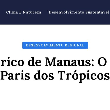
Clima E Natureza
Desenvolvimento Sustentável
DESENVOLVIMENTO REGIONAL
rico de Manaus: O 
“Paris dos Trópicos
Facebook
X
Pinterest
Wh