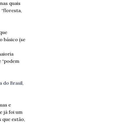
nas quais
“floresta,
aque
o básico (se
aioria
ue “podem
 do Brasil,
uas e
e já foi um
 que estão,