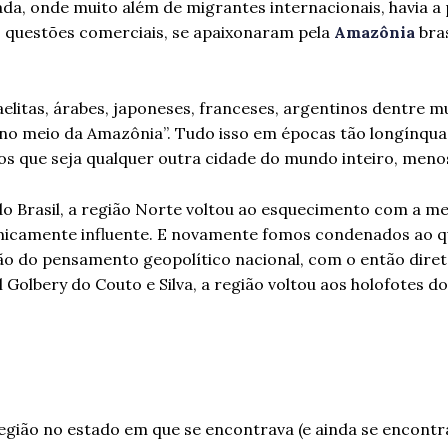
zada, onde muito além de migrantes internacionais, havia a
s questões comerciais, se apaixonaram pela
Amazônia
bras
sraelitas, árabes, japoneses, franceses, argentinos dentre m
o meio da Amazônia”. Tudo isso em épocas tão longínquas
rmos que seja qualquer outra cidade do mundo inteiro, men
o Brasil, a região Norte voltou ao esquecimento com a 
omicamente influente. E novamente fomos condenados ao q
o do pensamento geopolítico nacional, com o então dire
l Golbery do Couto e Silva, a região voltou aos holofotes 
região no estado em que se encontrava (e ainda se encontr