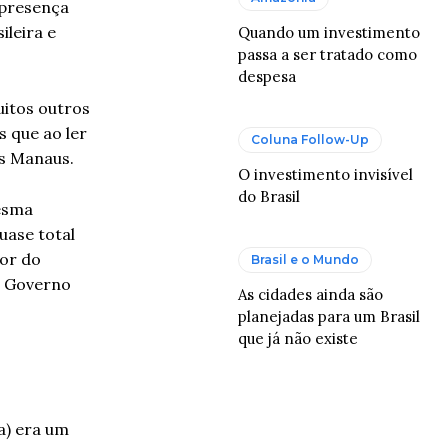
 presença
ileira e
Quando um investimento
passa a ser tratado como
despesa
uitos outros
 que ao ler
Coluna Follow-Up
os Manaus.
O investimento invisível
do Brasil
mesma
uase total
tor do
Brasil e o Mundo
do Governo
As cidades ainda são
planejadas para um Brasil
que já não existe
a) era um