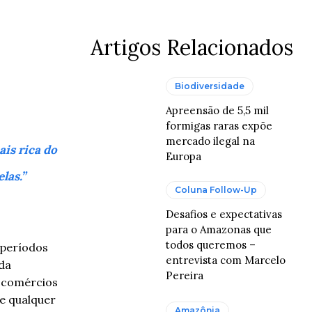
Artigos Relacionados
Biodiversidade
Apreensão de 5,5 mil
formigas raras expõe
mercado ilegal na
ais rica do
Europa
las.”
Coluna Follow-Up
Desafios e expectativas
para o Amazonas que
todos queremos –
 períodos
entrevista com Marcelo
 da
Pereira
e comércios
e qualquer
Amazônia