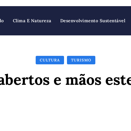
do
Clima E Natureza
Desenvolvimento Sustentável
CULTURA
TURISMO
abertos e mãos est
Facebook
X
Pinterest
Wh