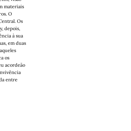
m materiais
ros. O
Central. Os
y, depois,
ência à sua
nas, em duas
aqueles
ca os
seu acordeão
onvivência
da entre