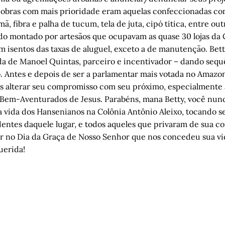
s obras com mais prioridade eram aquelas confeccionadas co
 fibra e palha de tucum, tela de juta, cipó titica, entre out
do montado por artesãos que ocupavam as quase 30 lojas da 
 isentos das taxas de aluguel, exceto a de manutenção. Bett
da de Manoel Quintas, parceiro e incentivador – dando sequ
. Antes e depois de ser a parlamentar mais votada no Amazo
s alterar seu compromisso com seu próximo, especialmente 
 Bem-Aventurados de Jesus. Parabéns, mana Betty, você nun
a vida dos Hansenianos na Colônia Antônio Aleixo, tocando 
entes daquele lugar, e todos aqueles que privaram de sua c
r no Dia da Graça de Nosso Senhor que nos concedeu sua vi
querida!