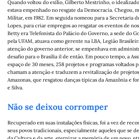
Quando voltou do exílio, Gilberto Mestrinho, o idealizado
estava empenhado no resgate da Democracia. Chegou, mob
Militar, em 1982. Em seguida nomeou para a Secretaria do 
Lopes, para criar empregos ao resgatar os eventos de nos
Betty era Telefonista do Palácio do Governo, a sede do Go
pela UFAM, atuava como gerente na LBA, Legião Brasileir
atenção do governo anterior, se empenhava em administr
desafio para o Brasília il de então. Em pouco tempo, a As
espaço de 30 meses, 258 projetos e programas voltados pa
chamam a atenção e traduzem a revitalização de projetos
Amazonas, que resgatou danças típicas da Amazônia e fo
e Silva.
Não se deixou corromper
Recuperado em suas instalações físicas, foi a vez de rec
seus povos tradicionais, especialmente aqueles que se de
da Cultura e da arte, eternizar a memória de um povo, e