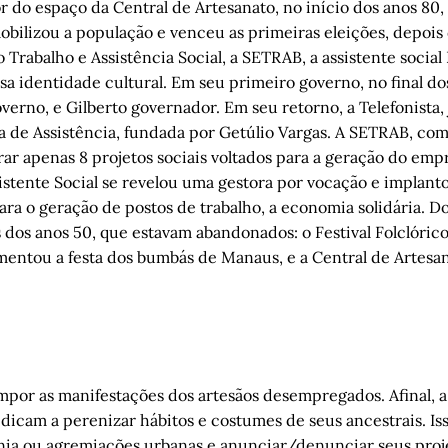
r do espaço da Central de Artesanato, no início dos anos 80, 
ilizou a população e venceu as primeiras eleições, depois
Trabalho e Assistência Social, a SETRAB, a assistente social 
sa identidade cultural. Em seu primeiro governo, no final do
verno, e Gilberto governador. Em seu retorno, a Telefonista,
a de Assistência, fundada por Getúlio Vargas. A SETRAB, co
ar apenas 8 projetos sociais voltados para a geração do em
sistente Social se revelou uma gestora por vocação e implant
ra o geração de postos de trabalho, a economia solidária. Do
 dos anos 50, que estavam abandonados: o Festival Folclóric
mentou a festa dos bumbás de Manaus, e a Central de Artesa
ompor as manifestações dos artesãos desempregados. Afinal, 
dicam a perenizar hábitos e costumes de seus ancestrais. Iss
tnia ou agremiações urbanas e anunciar/denunciar seus proje