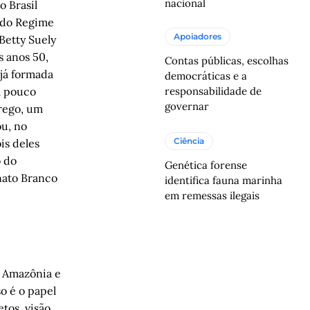
nacional
o Brasil
 do Regime
Apoiadores
Betty Suely
s anos 50,
Contas públicas, escolhas
 já formada
democráticas e a
responsabilidade de
m pouco
governar
prego, um
ou, no
Ciência
is deles
o do
Genética forense
nato Branco
identifica fauna marinha
em remessas ilegais
a Amazônia e
o é o papel
tos, visão