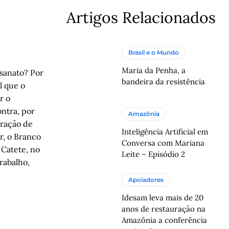
Artigos Relacionados
Brasil e o Mundo
Maria da Penha, a
esanato? Por
bandeira da resistência
l que o
r o
ntra, por
Amazônia
eração de
Inteligência Artificial em
r, o Branco
Conversa com Mariana
 Catete, no
Leite – Episódio 2
rabalho,
Apoiadores
Idesam leva mais de 20
anos de restauração na
Amazônia a conferência