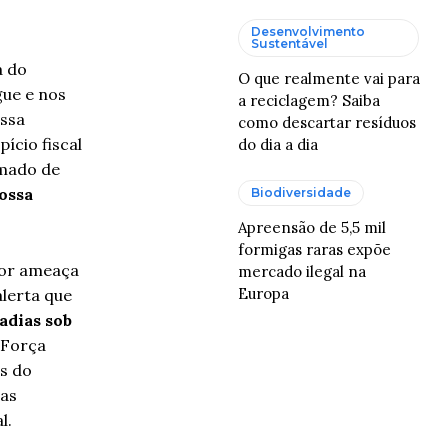
Desenvolvimento
Sustentável
a do
O que realmente vai para
gue e nos
a reciclagem? Saiba
ossa
como descartar resíduos
ício fiscal
do dia a dia
amado de
ossa
Biodiversidade
Apreensão de 5,5 mil
formigas raras expõe
aior ameaça
mercado ilegal na
Europa
alerta que
adias sob
 Força
s do
das
l.