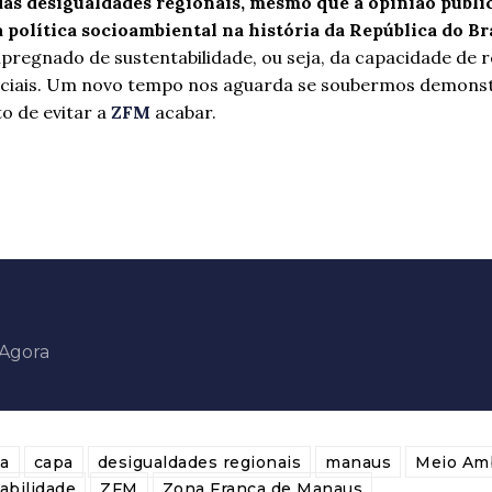
as desigualdades regionais, mesmo que a opinião públi
 política socioambiental na história da República do Bra
regnado de sustentabilidade, ou seja, da capacidade de 
ociais. Um novo tempo nos aguarda se soubermos demons
to de evitar a
ZFM
acabar.
aAgora
a
capa
desigualdades regionais
manaus
Meio Am
abilidade
ZFM
Zona Franca de Manaus