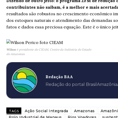
Dizendo de outro jeito: o programa ZFM de redução d
contribuintes não saibam, é a melhor e mais acertada
resultados são robustos no crescimento econômico imp
dos estoques naturais e atendimento das demandas s
fatos e dados essa preciosa equação. Este é o único jei
Wilson
é presidente do CIEAM, Centro da Indústria do Estado
do Amazonas.
Redação BAA
Redação do portal BrasilAmazôni
Ação Social Integrada
Amazonas
Amazôni
TAGS
Polo Industrial de Manaus
Rios Voadores
sustent