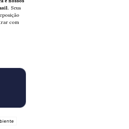
ca e nossos
sil.
Seus
reposição
trar com
biente