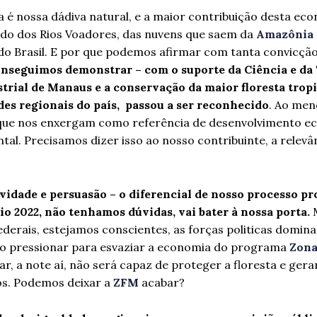
a é nossa dádiva natural, e a maior contribuição desta ec
ndo dos Rios Voadores, das nuvens que saem da
Amazônia
do Brasil. E por que podemos afirmar com tanta convicçã
onseguimos demonstrar – com o suporte da Ciência e da
trial de Manaus e a conservação da maior floresta tropi
des regionais do país, passou a ser reconhecido
. Ao men
que nos enxergam como referência de desenvolvimento 
al. Precisamos dizer isso ao nosso contribuinte, a relevâ
vidade e persuasão – o diferencial de nosso processo pr
o 2022, não tenhamos dúvidas, vai bater à nossa porta.
derais, estejamos conscientes, as forças politicas domina
ão pressionar para esvaziar a economia do programa
Zona
ar, a note aí, não será capaz de proteger a floresta e gera
os. Podemos deixar a
ZFM
acabar?