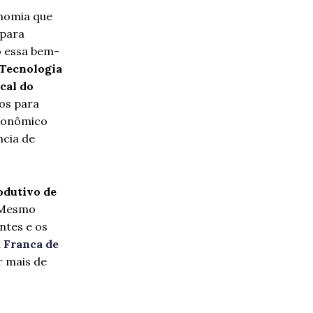
onomia que
para
o essa bem-
 Tecnologia
cal do
os para
econômico
ncia de
odutivo de
Mesmo
ntes e os
 Franca de
r mais de