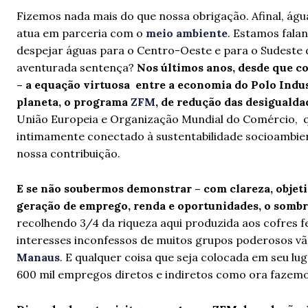
Fizemos nada mais do que nossa obrigação. Afinal, águ
atua em parceria com o
meio ambiente
. Estamos fala
despejar águas para o Centro-Oeste e para o Sudeste 
aventurada sentença?
Nos últimos anos, desde que c
– a equação virtuosa entre a economia do Polo Indus
planeta, o programa
ZFM
, de redução das desigualda
União Europeia e Organização Mundial do Comércio, 
intimamente conectado à sustentabilidade socioambient
nossa contribuição.
E se não soubermos demonstrar – com clareza, objeti
geração de emprego, renda e oportunidades, o sombri
recolhendo 3/4 da riqueza aqui produzida aos cofres fe
interesses inconfessos de muitos grupos poderosos v
Manaus
. E qualquer coisa que seja colocada em seu lug
600 mil empregos diretos e indiretos como ora fazem