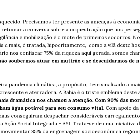
______________
squecido. Precisamos ter presente as ameaças à economi
a retomar a conversa sobre a orquestração que nos perse
igilância e mobilização é o mote de primeiros socorros. N
s e mais, é tratada, hipocritamente, como a vilã deste hosp
utário nos confiscar 75% da riqueza aqui gerada, somos ch
 não soubermos atuar em mutirão e se descuidarmos de n
.
deira pandemia climática, a propósito, tem sinalizado a m
crescente e aterradora. A Bahia é o triste emblema deste 
mais dramática nos chamou a atenção. Com 90% das mor
inham água potável para seu consumo vital.
Com apoio da
Manaus conseguiram despachar consideráveis carregamento
a Ação Social Integrada – ASI. Trata-se de uma iniciativa 
ra movimentar 85% da engrenagem socioeconômica regiona