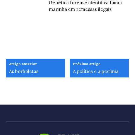
Genética forense identifica fauna
marinha em remessas ilegais
Artigo anterior
Próximo artigo
As borboletas
A política e a pecúnia