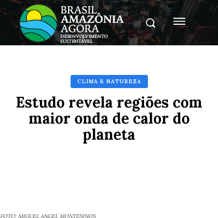
CLIMA E NATUREZA
Estudo revela regiões com
maior onda de calor do
planeta
Facebook
X
Pinterest
Whats
FOTO: MIGUEL ANGEL MONTESINOS