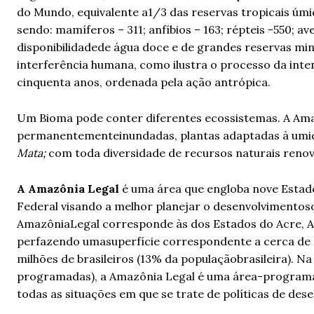
do Mundo, equivalente a1/3 das reservas tropicais úmi
sendo: mamíferos – 311; anfíbios – 163; répteis -550; a
disponibilidadede água doce e de grandes reservas mine
interferência humana, como ilustra o processo da inte
cinquenta anos, ordenada pela ação antrópica.
Um Bioma pode conter diferentes ecossistemas. A Ama
permanentementeinundadas, plantas adaptadas à umidad
Mata;
com toda diversidade de recursos naturais renová
A Amazônia Legal
é uma área que engloba nove Estado
Federal visando a melhor planejar o desenvolvimento
AmazôniaLegal corresponde às dos Estados do Acre, A
perfazendo umasuperfície correspondente a cerca de 
milhões de brasileiros (13% da populaçãobrasileira). Na
programadas), a Amazônia Legal é uma área-programa 
todas as situações em que se trate de políticas de des