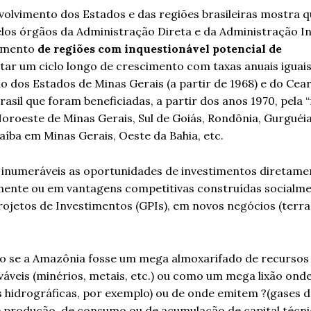
olvimento dos Estados e das regiões brasileiras mostra q
elos órgãos da Administração Direta e da Administração I
vimento
de regiões com inquestionável potencial de
ar um ciclo longo de crescimento com taxas anuais iguais
 dos Estados de Minas Gerais (a partir de 1968) e do Cear
asil que foram beneficiadas, a partir dos anos 1970, pela 
oeste de Minas Gerais, Sul de Goiás, Rondônia, Gurguéia 
aíba em Minas Gerais, Oeste da Bahia, etc.
ão inumeráveis as oportunidades de investimentos diretame
mente ou em vantagens competitivas construídas socialme
ojetos de Investimentos (GPIs), em novos negócios (terras
o se a Amazônia fosse um mega almoxarifado de recursos 
ováveis (minérios, metais, etc.) ou como um mega lixão ond
 hidrográficas, por exemplo) ou de onde emitem ?(gases d
e produção, de consumo ou de acumulação de capital técni