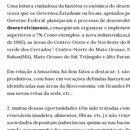
Uma leitura cuidadosa da história econômica do desenv
vezes que os Governos Estaduais ou locais, apoiados p
Governo Federal, planejaram o processo de desenvol
desenvolvimento,
conseguiram organizar e implement
superiores a 7%.Como exemplos: a nova industrialização
de 1985), as áreas do Centro-Oeste e do Nordeste do Br
verde dos Cerrados”: Centro-Norte do Mato Grosso, Nor
Balsas(MA), Mato Grosso do Sul, Triângulo e Alto Paran
Em relação à Amazônia, há dois fatos a destacar: 1. s
produtivos, com base em vocações definidas historica
identificadas nas áreas da Bioeconomia, em Grandes Pr
nas novas rotas da seda, etc.;
2. muitas dessas oportunidades têm sido tratadas com
renováveis (madeira, alimentos, fibras, etc.) e não ren
sociedades depositam (substâncias químicas nas bacias
estufa, por exemplo) dos processos nãosustentáveis d