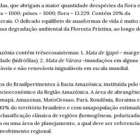
das, que abrigam a maior quantidade deespécies da flora e
ves – 1000; peixes – 3000; flora – 13.229. Contém 20% da
rais. O delicado equilíbrio de suasformas de vida é muito 
nsa degradação ambiental da Floresta Prístina, ao longo d
zônia contém trêsecossistemas: 1.
Mata de Igapó
– margen
e (hidrófilas); 2.
Mata de Várzea
–inundações em alguns p
veis e não renováveis inigualáveis em escala mundial.
s do Brasilpertinentes à Bacia Amazônica, instituída pel
socioeconômico da Região Amazônica. A área de abrangênc
mapá, Amazonas, MatoGrosso, Pará, Rondônia, Roraima e
61% do território brasileiro e com umapopulação estimad
 classificação clássica de regiões (homogêneas, polarizada
ou uma área de planejamento, a qual deve ser referenci
envolvimento regional.