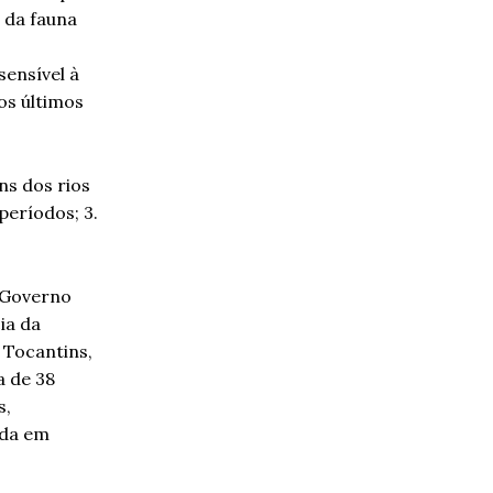
 da fauna
sensível à
os últimos
s dos rios
eríodos; 3.
o Governo
ia da
 Tocantins,
a de 38
s,
ada em