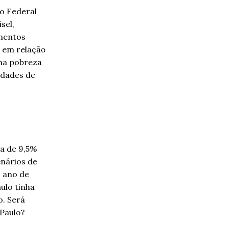
o Federal
sel,
imentos
) em relação
ema pobreza
idades de
va de 9,5%
enários de
o ano de
ulo tinha
o. Será
 Paulo?