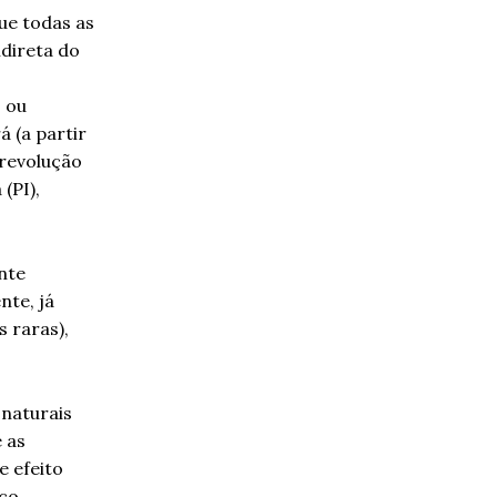
ue todas as
ndireta do
 ou
á (a partir
“revolução
(PI),
nte
nte, já
 raras),
naturais
e as
e efeito
co.