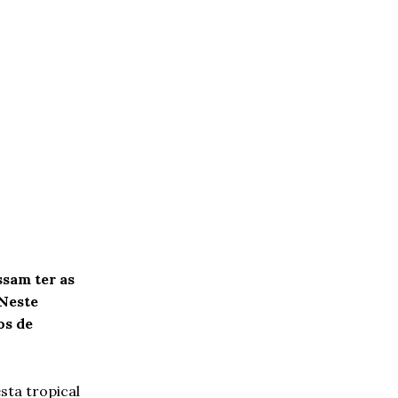
ssam ter as
 Neste
os de
sta tropical