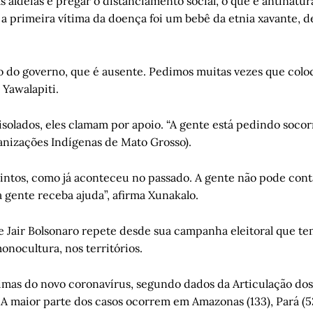
 aldeias e pregar o distanciamento social, o que é antinatur
 a primeira vítima da doença foi um bebê da etnia xavante, d
o do governo, que é ausente. Pedimos muitas vezes que col
 Yawalapiti.
solados, eles clamam por apoio. “A gente está pedindo socorr
anizações Indígenas de Mato Grosso).
intos, como já aconteceu no passado. A gente não pode con
a gente receba ajuda”, afirma Xunakalo.
e Jair Bolsonaro repete desde sua campanha eleitoral que t
nocultura, nos territórios.
imas do novo coronavírus, segundo dados da Articulação do
a. A maior parte dos casos ocorrem em Amazonas (133), Pará (