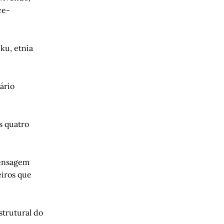
ce-
ku, etnia
ário
s quatro
mensagem
eiros que
strutural do