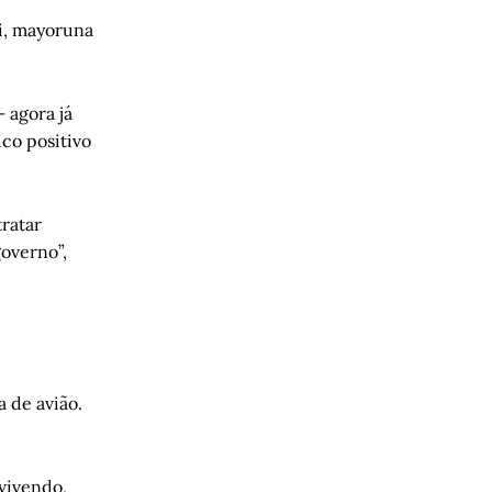
ri, mayoruna
 agora já
co positivo
tratar
governo”,
 de avião.
vivendo,