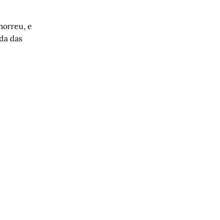
morreu, e
da das