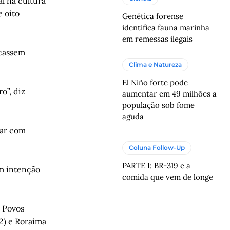
al na cultura
e oito
Genética forense
identifica fauna marinha
em remessas ilegais
ocassem
Clima e Natureza
El Niño forte pode
o”, diz
aumentar em 49 milhões a
população sob fome
aguda
tar com
Coluna Follow-Up
PARTE I: BR-319 e a
em intenção
comida que vem de longe
s Povos
52) e Roraima