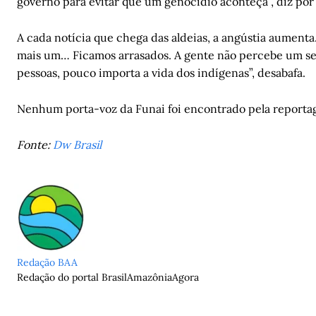
governo para evitar que um genocídio aconteça”, diz por 
A cada notícia que chega das aldeias, a angústia aumen
mais um… Ficamos arrasados. A gente não percebe um sen
pessoas, pouco importa a vida dos indígenas”, desabafa.
Nenhum porta-voz da Funai foi encontrado pela reporta
Fonte:
Dw Brasil
Redação BAA
Redação do portal BrasilAmazôniaAgora