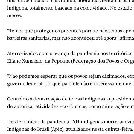
uma disseminação mais rápida, lideranças tentam isolar as
indígena, totalmente baseada na coletividade. No estado,
meses.
“Temos que proteger os parentes porque não temos apoi
barreiras sanitárias, mas não aconteceu até agora”, afirma
Aterrorizados com o avanço da pandemia nos territórios i
Eliane Xunakalo, da Fepoimt (Federação dos Povos e Org
“Não podemos esperar que os povos sejam dizimados, ext
governo federal, porque para ele não é interessante que 
Contrário à demarcação de terras indígenas, o president
de autorizar atividades econômicas, como mineração e mo
Desde o início da pandemia, 264 indígenas morreram vít
Indígenas do Brasil (Apib), atualizados nesta quinta-feir