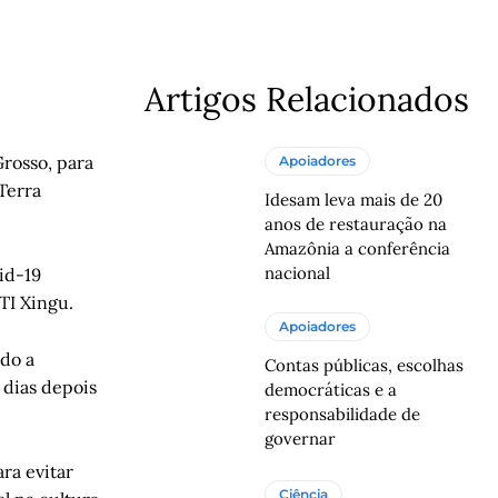
Artigos Relacionados
rosso, para
Apoiadores
Terra
Idesam leva mais de 20
anos de restauração na
Amazônia a conferência
nacional
id-19
 TI Xingu.
Apoiadores
ado a
Contas públicas, escolhas
 dias depois
democráticas e a
responsabilidade de
governar
ra evitar
Ciência