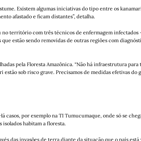
stume. Existem algumas iniciativas do tipo entre os kanama
to afastado e ficam distantes”, detalha.
 no território com três técnicos de enfermagem infectados –
es que estão sendo removidas de outras regiões com diagnósti
lhadas pela Floresta Amazônica. “Não há infraestrutura para 
ri estão sob risco grave. Precisamos de medidas efetivas do 
. Há casos, por exemplo na TI Tumucumaque, onde só se chega
 isolados habitam a floresta.
s das invasões de terra diante da situação que o país está 