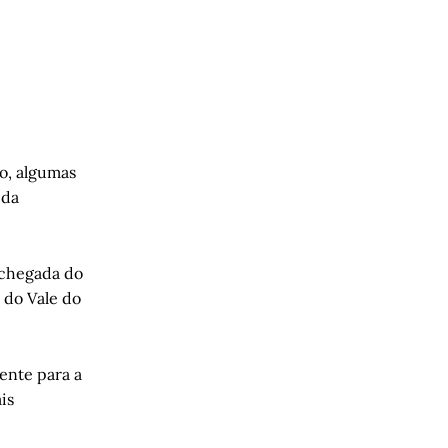
o, algumas
 da
 chegada do
 do Vale do
ente para a
is