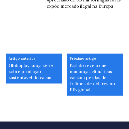
expõe mercado ilegal na Europa
Artigo anterior
Próximo artigo
Globoplay lança série
Estudo revela que
sobre produção
mudanças climáticas
sustentável do cacau
causam perdas de
trilhões de dólares no
PIB global