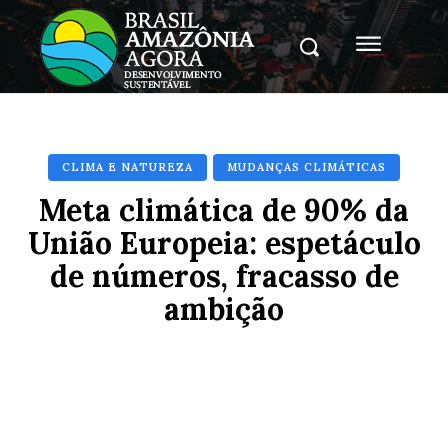
CLIMA E NATUREZA
MUDANÇAS CLIMÁTICAS
Meta climática de 90% da
União Europeia: espetáculo
de números, fracasso de
ambição
Facebook
X
Pinterest
Whats