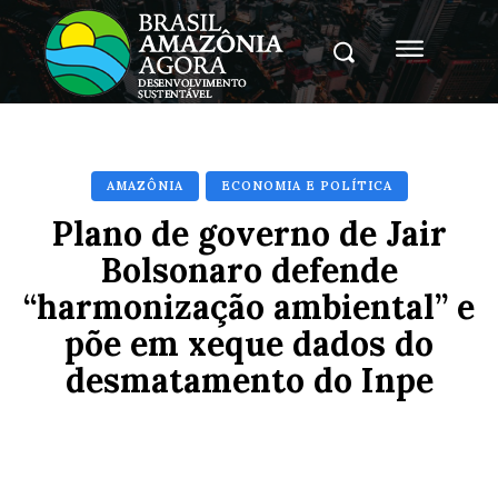
AMAZÔNIA
ECONOMIA E POLÍTICA
Plano de governo de Jair
Bolsonaro defende
“harmonização ambiental” e
põe em xeque dados do
desmatamento do Inpe
Facebook
X
Pinterest
Whats