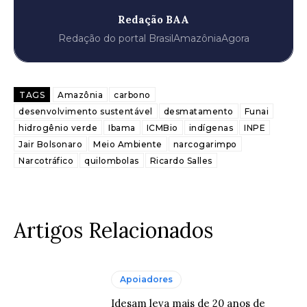
Redação BAA
Redação do portal BrasilAmazôniaAgora
TAGS
Amazônia
carbono
desenvolvimento sustentável
desmatamento
Funai
hidrogênio verde
Ibama
ICMBio
indígenas
INPE
Jair Bolsonaro
Meio Ambiente
narcogarimpo
Narcotráfico
quilombolas
Ricardo Salles
Artigos Relacionados
Apoiadores
Idesam leva mais de 20 anos de