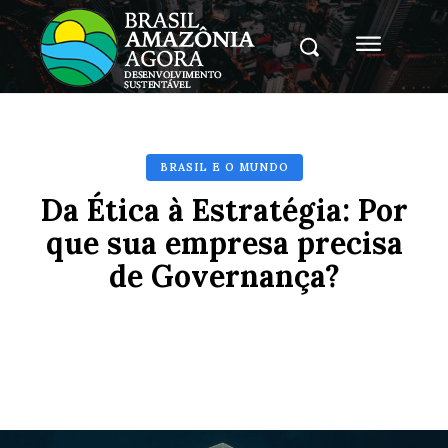
BRASIL E O MUNDO
Da Ética à Estratégia: Por
que sua empresa precisa
de Governança?
Facebook
X
Pinterest
Whats