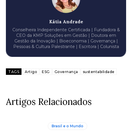
Kátia Andrade
Conselheira Independente Certificada | Fundadora &
CEO da KMP Soluções em Gestão | Doutora em
Gestão da Inovação | Bioeconomia | Governança |
Pessoas & Cultura Palestrante | Escritora | Colunista
TAGS
Artigo
ESG
Governança
sustentabilidade
Artigos Relacionados
Brasil e o Mundo