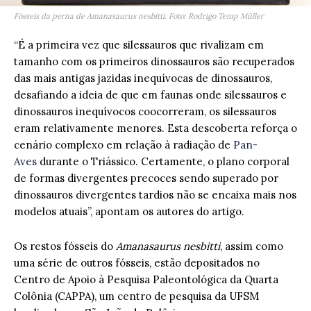
Fósseis da perna de Amanasaurus nesbitti. Foto: Rodrigo Temp Müller
“É a primeira vez que silessauros que rivalizam em
tamanho com os primeiros dinossauros são recuperados
das mais antigas jazidas inequívocas de dinossauros,
desafiando a ideia de que em faunas onde silessauros e
dinossauros inequívocos coocorreram, os silessauros
eram relativamente menores. Esta descoberta reforça o
cenário complexo em relação à radiação de
Pan-
Aves
durante o Triássico. Certamente, o plano corporal
de formas divergentes precoces sendo superado por
dinossauros divergentes tardios não se encaixa mais nos
modelos atuais”, apontam os autores do artigo.
Os restos fósseis do
Amanasaurus nesbitti
, assim como
uma série de outros fósseis, estão depositados no
Centro de Apoio à Pesquisa Paleontológica da Quarta
Colônia (CAPPA), um centro de pesquisa da UFSM