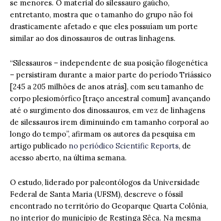
se menores. O material do silessauro gaúcho,
entretanto, mostra que o tamanho do grupo não foi
drasticamente afetado e que eles possuíam um porte
similar ao dos dinossauros de outras linhagens.
“Silessauros – independente de sua posição filogenética
– persistiram durante a maior parte do período Triássico
[245 a 205 milhões de anos atrás], com seu tamanho de
corpo plesiomórfico [traço ancestral comum] avançando
até o surgimento dos dinossauros, em vez de linhagens
de silessauros irem diminuindo em tamanho corporal ao
longo do tempo”, afirmam os autores da pesquisa em
artigo publicado
no periódico Scientific Reports
, de
acesso aberto, na última semana.
O estudo, liderado por paleontólogos da Universidade
Federal de Santa Maria (UFSM), descreve o fóssil
encontrado no território do Geoparque Quarta Colônia,
no interior do município de Restinga Sêca. Na mesma