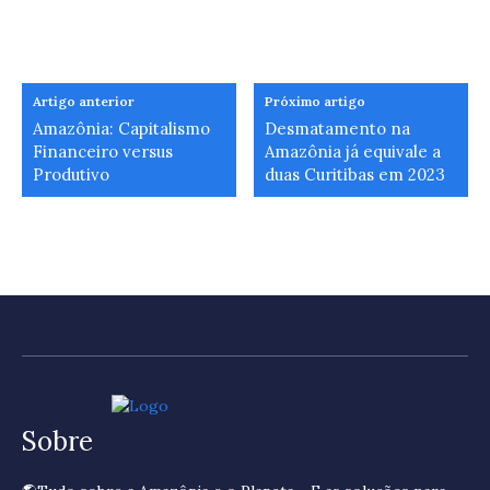
Artigo anterior
Próximo artigo
Amazônia: Capitalismo
Desmatamento na
Financeiro versus
Amazônia já equivale a
Produtivo
duas Curitibas em 2023
Sobre