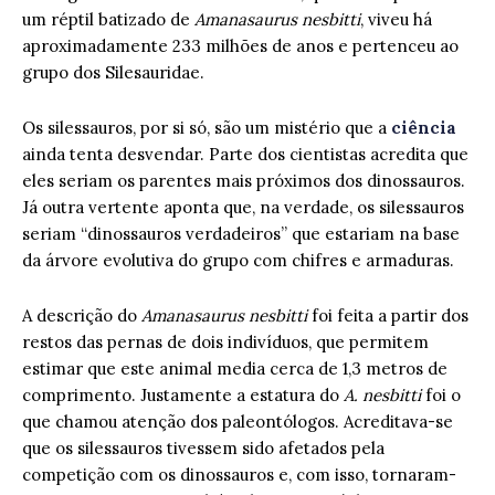
um réptil batizado de
Amanasaurus nesbitti
, viveu há
aproximadamente 233 milhões de anos e pertenceu ao
grupo dos Silesauridae.
Os silessauros, por si só, são um mistério que a
ciência
ainda tenta desvendar. Parte dos cientistas acredita que
eles seriam os parentes mais próximos dos dinossauros.
Já outra vertente aponta que, na verdade, os silessauros
seriam “dinossauros verdadeiros” que estariam na base
da árvore evolutiva do grupo com chifres e armaduras.
A descrição do
Amanasaurus nesbitti
foi feita a partir dos
restos das pernas de dois indivíduos, que permitem
estimar que este animal media cerca de 1,3 metros de
comprimento. Justamente a estatura do
A. nesbitti
foi o
que chamou atenção dos paleontólogos. Acreditava-se
que os silessauros tivessem sido afetados pela
competição com os dinossauros e, com isso, tornaram-