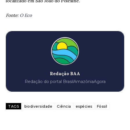
localizado em São João do Polêsine.
Fonte:
O Eco
Redação BAA
Redação do portal BrasilAmazôniaAgora
TAGS
biodiversidade
Ciência
espécies
Fóssil